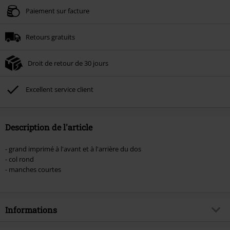
Valable jusqu'au 09/08/2026
Paiement sur facture
Minimum de commande : € 49,99.
Retours gratuits
Une fois le code saisi, la réduction sera automatiquement déduite à la fin de
la commande.
Droit de retour de 30 jours
Non cumulable avec dautres promotions. Non valable sur : les livres, les
supports multimédias, les billets, Rammstein, (Till) Lindemann, Böhse Onkelz,
Broilers, Die Ärzte, Die Toten Hosen, Metality, les bons d'achat et les articles
Excellent service client
incluant un don.
Description de l'article
- grand imprimé à l'avant et à l'arrière du dos
- col rond
- manches courtes
Informations