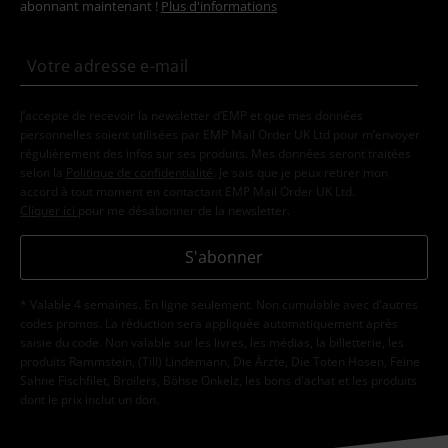
abonnant maintenant !
Plus d'informations
J’accepte de recevoir la newsletter d’EMP et que mes données
personnelles soient utilisées par EMP Mail Order UK Ltd pour m’envoyer
régulièrement des infos sur ses produits. Mes données seront traitées
selon la
Politique de confidentialité
. Je sais que je peux retirer mon
accord à tout moment en contactant EMP Mail Order UK Ltd.
Cliquer ici
pour me désabonner de la newsletter.
S'abonner
* Valable 4 semaines. En ligne seulement. Non cumulable avec d'autres
codes promos. La réduction sera appliquée automatiquement après
saisie du code. Non valable sur les livres, les médias, la billetterie, les
produits Rammstein, (Till) Lindemann, Die Ärzte, Die Toten Hosen, Feine
Sahne Fischfilet, Broilers, Böhse Onkelz, les bons d'achat et les produits
dont le prix inclut un don.