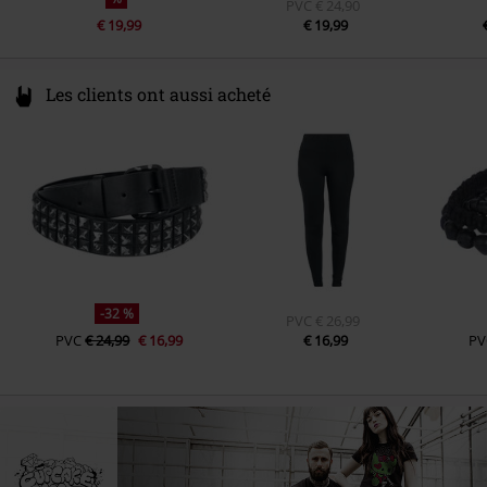
PVC
€ 24,90
€ 19,99
€ 19,99
Les clients ont aussi acheté
-32 %
PVC
€ 26,99
PVC
€ 24,99
€ 16,99
€ 16,99
PV