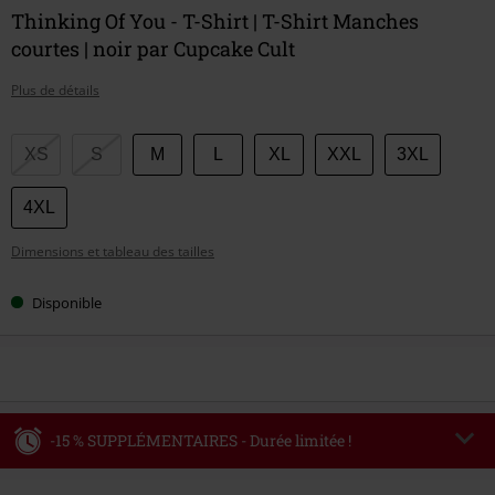
Thinking Of You - T-Shirt | T-Shirt Manches
courtes | noir par Cupcake Cult
Plus de détails
Choisissez
XS
S
M
L
XL
XXL
3XL
votre
taille
4XL
Dimensions et tableau des tailles
Disponible
-15 % SUPPLÉMENTAIRES - Durée limitée !
Code
WEEKEND
Copier le code