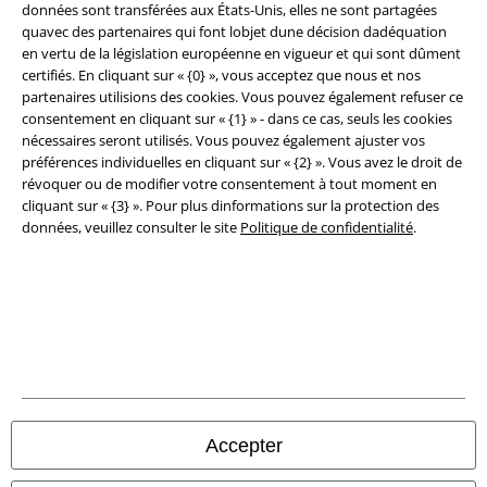
Conditions générales
données sont transférées aux États-Unis, elles ne sont partagées
quavec des partenaires qui font lobjet dune décision dadéquation
en vertu de la législation européenne en vigueur et qui sont dûment
Éditeur
certifiés. En cliquant sur « {0} », vous acceptez que nous et nos
partenaires utilisions des cookies. Vous pouvez également refuser ce
Clauses de confidentialité
consentement en cliquant sur « {1} » - dans ce cas, seuls les cookies
nécessaires seront utilisés. Vous pouvez également ajuster vos
Élimination des déchets et protection de l'environnement
préférences individuelles en cliquant sur « {2} ». Vous avez le droit de
révoquer ou de modifier votre consentement à tout moment en
Déclaration de Conformité
cliquant sur « {3} ». Pour plus dinformations sur la protection des
données, veuillez consulter le site
Politique de confidentialité
.
Informations sur l'accessibilité
Paramètres des Cookies
Période de rétractation
Tous nos prix sont T.T.C. Cependant, ils ne comprennent pas
les frais
denvoi.
Accepter
© 1986-2026 Large Popmerchandising BV