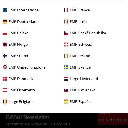
EMP International
EMP France
€ 26,99
À partir de
EMP Deutschland
EMP Italia
Plus de catégories. Plus d'options.
EMP Polska
EMP Česká Republika
Vêtements
T-Shirts & Tops
T-Shirts
EMP Norge
EMP Schweiz
Vêtements de marque
Cupcake Cult
EMP Suomi
EMP Ireland
Thèmes
Emo
Vêtements
T-Shirts
EMP United Kingdom
EMP Sverige
Thèmes
Vêtements noirs
T-shirts noirs
EMP Danmark
Large Nederland
Grandes tailles
Femme
T-Shirts
EMP Österreich
EMP Slovensko
Large Belgique
EMP España
15%
E-Mail Newsletter
de réduction
Profitez d'une remise de 15 % en vous