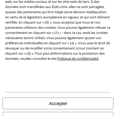
web, sur les médias sociaux et sur les sites web de tiers. Si des
données sont transférées aux États-Unis, elles ne sont partagées
Éditeur
quavec des partenaires qui font lobjet dune décision dadéquation
en vertu de la législation européenne en vigueur et qui sont dûment
Clauses de confidentialité
certifiés. En cliquant sur « {0} », vous acceptez que nous et nos
partenaires utilisions des cookies. Vous pouvez également refuser ce
Élimination des déchets et protection de l'environnement
consentement en cliquant sur « {1} » - dans ce cas, seuls les cookies
nécessaires seront utilisés. Vous pouvez également ajuster vos
Déclaration de Conformité
préférences individuelles en cliquant sur « {2} ». Vous avez le droit de
révoquer ou de modifier votre consentement à tout moment en
cliquant sur « {3} ». Pour plus dinformations sur la protection des
Informations sur l'accessibilité
données, veuillez consulter le site
Politique de confidentialité
.
Paramètres des Cookies
Période de rétractation
Tous nos prix sont T.T.C. Cependant, ils ne comprennent pas
les frais
denvoi.
© 1986-2026 Large Popmerchandising BV
Accepter