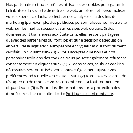
Nos partenaires et nous-mêmes utilisons des cookies pour garantir
la fiabilité et la sécurité de notre site web, améliorer et personnaliser
Légal
votre expérience dachat, effectuer des analyses et à des fins de
Conditions générales
marketing (par exemple, des publicités personnalisées) sur notre site
web, sur les médias sociaux et sur les sites web de tiers. Si des
données sont transférées aux États-Unis, elles ne sont partagées
Éditeur
quavec des partenaires qui font lobjet dune décision dadéquation
en vertu de la législation européenne en vigueur et qui sont dûment
Clauses de confidentialité
certifiés. En cliquant sur « {0} », vous acceptez que nous et nos
partenaires utilisions des cookies. Vous pouvez également refuser ce
Élimination des déchets et protection de l'environnement
consentement en cliquant sur « {1} » - dans ce cas, seuls les cookies
nécessaires seront utilisés. Vous pouvez également ajuster vos
Déclaration de Conformité
préférences individuelles en cliquant sur « {2} ». Vous avez le droit de
révoquer ou de modifier votre consentement à tout moment en
cliquant sur « {3} ». Pour plus dinformations sur la protection des
Informations sur l'accessibilité
données, veuillez consulter le site
Politique de confidentialité
.
Paramètres des Cookies
Période de rétractation
Tous nos prix sont T.T.C. Cependant, ils ne comprennent pas
les frais