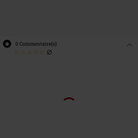
6.
Fever Dreams
7.
Black
8.
Feed My Head
9.
Shivers (Album Version)
0 Commentaire(s)
LP 2
1.
Hunter of the heart (Live)
2.
One More For The Road (Album Version)
3.
Lord Of The Last Day
4.
Electra
5.
As Long As It's Not About Love
6.
This Is Your Life
7.
Metal Will Never Die (feat. Ronnie James Dio)
8.
Prisoner Of Paradise (Remastered 2019 / Studio Track)