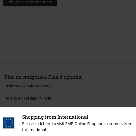
Rédiger un commentaire
Plus de catégories. Plus d'options.
Promos %
Médias
Vinyl
Musique
Médias
Vinyle
Musique
Top Bands
Architects
Shopping from International
Musique
Les Styles
Core
Metalcore
Please click here to visit EMP Online Shop for customers from
International