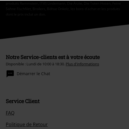
produits Rammstein, (Till) Lindemann, Die Ärzte, Die Toten Hosen, Feine
Sahne Fischfilet, Broilers, Böhse Onkelz, les bons d'achat et les produits
dont le prix inclut un don.
Notre Service-clients est à votre écoute
Disponible : Lundi de 10:00 à 18:30.
Plus d'informations
Démarrer le Chat
Service Client
FAQ
Politique de Retour