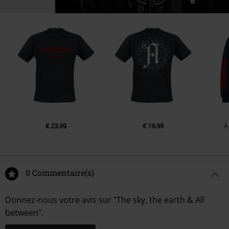
€ 23,99
€ 19,99
À
0 Commentaire(s)
Donnez-nous votre avis sur "The sky, the earth & All
between".