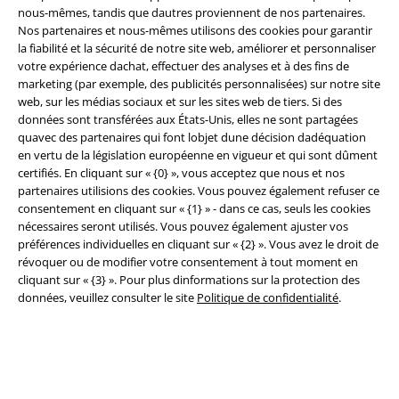
nous-mêmes, tandis que dautres proviennent de nos partenaires.
Nos partenaires et nous-mêmes utilisons des cookies pour garantir
la fiabilité et la sécurité de notre site web, améliorer et personnaliser
Légal
votre expérience dachat, effectuer des analyses et à des fins de
marketing (par exemple, des publicités personnalisées) sur notre site
Conditions générales
web, sur les médias sociaux et sur les sites web de tiers. Si des
données sont transférées aux États-Unis, elles ne sont partagées
Éditeur
quavec des partenaires qui font lobjet dune décision dadéquation
en vertu de la législation européenne en vigueur et qui sont dûment
Clauses de confidentialité
certifiés. En cliquant sur « {0} », vous acceptez que nous et nos
partenaires utilisions des cookies. Vous pouvez également refuser ce
consentement en cliquant sur « {1} » - dans ce cas, seuls les cookies
Élimination des déchets et protection de l'environnement
nécessaires seront utilisés. Vous pouvez également ajuster vos
préférences individuelles en cliquant sur « {2} ». Vous avez le droit de
Déclaration de Conformité
révoquer ou de modifier votre consentement à tout moment en
cliquant sur « {3} ». Pour plus dinformations sur la protection des
Informations sur l'accessibilité
données, veuillez consulter le site
Politique de confidentialité
.
Paramètres des Cookies
Période de rétractation