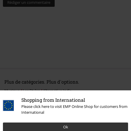
Rédiger un commentaire
Plus de catégories. Plus d'options.
Musique
Les Styles
Alternative Indie
Shopping from International
Musique
Top Bands
Depeche Mode
Médias
Please click here to visit EMP Online Shop for customers from
International
Musique
Médias
CDs
Promos %
Médias
CDs
Ok