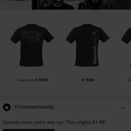
€ 19,99
€ 19,99
À partir de
À
0 Commentaire(s)
Donnez-nous votre avis sur "The singles 81-98".