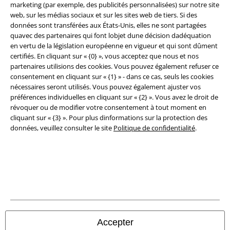
marketing (par exemple, des publicités personnalisées) sur notre site
web, sur les médias sociaux et sur les sites web de tiers. Si des
données sont transférées aux États-Unis, elles ne sont partagées
quavec des partenaires qui font lobjet dune décision dadéquation
en vertu de la législation européenne en vigueur et qui sont dûment
Légal
certifiés. En cliquant sur « {0} », vous acceptez que nous et nos
partenaires utilisions des cookies. Vous pouvez également refuser ce
Conditions générales
consentement en cliquant sur « {1} » - dans ce cas, seuls les cookies
nécessaires seront utilisés. Vous pouvez également ajuster vos
Éditeur
préférences individuelles en cliquant sur « {2} ». Vous avez le droit de
révoquer ou de modifier votre consentement à tout moment en
Clauses de confidentialité
cliquant sur « {3} ». Pour plus dinformations sur la protection des
données, veuillez consulter le site
Politique de confidentialité
.
Élimination des déchets et protection de l'environnement
Déclaration de Conformité
Informations sur l'accessibilité
Paramètres des Cookies
Accepter
Période de rétractation