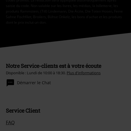
codes promos. La réduction sera appliquée automatiquement après
saisie du code. Non valable sur les livres, les médias, la billetterie, les
produits Rammstein, (Till) Lindemann, Die Ärzte, Die Toten Hosen, Feine
Sahne Fischfilet, Broilers, Böhse Onkelz, les bons d'achat et les produits
dont le prix inclut un don.
Notre Service-clients est à votre écoute
Disponible : Lundi de 10:00 à 18:30.
Plus d'informations
Démarrer le Chat
Service Client
FAQ