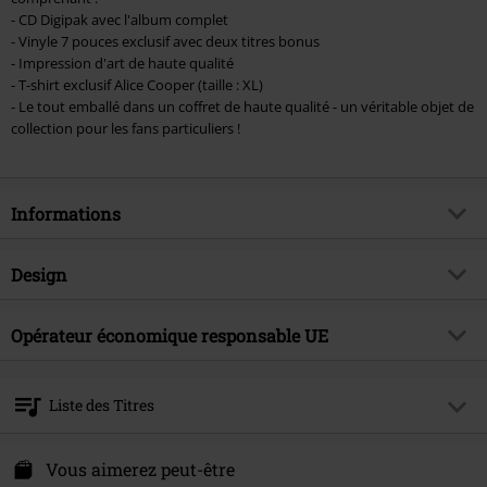
- CD Digipak avec l'album complet
- Vinyle 7 pouces exclusif avec deux titres bonus
- Impression d'art de haute qualité
- T-shirt exclusif Alice Cooper (taille : XL)
- Le tout emballé dans un coffret de haute qualité - un véritable objet de
collection pour les fans particuliers !
Informations
Article n°.
587724
Design
Titre
The revenge of Alice Cooper
Catégorie de produit
CD
Genre (musique)
Opérateur économique responsable UE
Hard Rock
Média - Format
CD & LP
Thématiques
Groupes
Edel Music & Entertainment GmbH
Neumühlen 17
Artiste
Alice Cooper
Liste des Titres
22763 Hamburg
Date de sortie
25/07/2025
Germany
Disc 1
info@edel.com
Vous aimerez peut-être
Collection
Unisexe