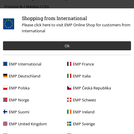
Promos %
Médias
CDs
Shopping from International
Musique
Top Bands
Alice Cooper
Please click here to visit EMP Online Shop for customers from
Musique
Les Styles
Hardrock
International
Musique
Les Styles
Rock
Ok
Musique
Médias
CDs
EMP International
EMP France
EMP Deutschland
EMP Italia
15%
E-Mail Newsletter
EMP Polska
EMP Česká Republika
de réduction
Profitez d'une remise de 15 % en vous
abonnant maintenant !
Plus d'informations
EMP Norge
EMP Schweiz
EMP Suomi
EMP Ireland
EMP United Kingdom
EMP Sverige
J’accepte de recevoir la newsletter d’EMP et que mes données