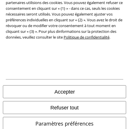
partenaires utilisions des cookies. Vous pouvez également refuser ce
consentement en cliquant sur « {1} » - dans ce cas, seuls les cookies
Élimination des déchets et protection de l'environnement
nécessaires seront utilisés. Vous pouvez également ajuster vos
préférences individuelles en cliquant sur « {2} ». Vous avez le droit de
Déclaration de Conformité
révoquer ou de modifier votre consentement à tout moment en
cliquant sur « {3} ». Pour plus dinformations sur la protection des
Informations sur l'accessibilité
données, veuillez consulter le site
Politique de confidentialité
.
Paramètres des Cookies
Période de rétractation
Tous nos prix sont T.T.C. Cependant, ils ne comprennent pas
les frais
denvoi.
© 1986-2026 Large Popmerchandising BV
Accepter
Refuser tout
Boutiques en ligne EMP
Paramètres préférences