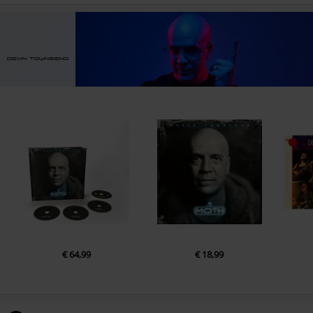
19.
Silver Princess
20.
A Life in Review
21.
Metamorphosis
22.
Stained Hearts
23.
Let Go
24.
We Don't Deserve Dogs
CD 2
1.
Semi-prologue - The Afterlife
2.
War Beyond Words - The Afterlife
3.
The Moth - The Afterlife
4.
Ode to My Eye - The Afterlife
€ 64,99
€ 18,99
5.
Enter the City - The Afterlife
6.
Covered by Causes - The Afterlife
7.
Lexin - The Afterlife