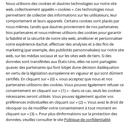
Nous utilisons des cookies et dautres technologies sur notre site
web, collectivement appelés « cookies ». Ces technologies nous
permettent de collecter des informations sur les utilisateurs, leur
comportement et leurs appareils. Certains cookies sont placés par
nous-mêmes, tandis que dautres proviennent de nos partenaires.
Nos partenaires et nous-mêmes utilisons des cookies pour garantir
la fiabilité et la sécurité de notre site web, améliorer et personnaliser
Légal
votre expérience dachat, effectuer des analyses et à des fins de
marketing (par exemple, des publicités personnalisées) sur notre site
Conditions générales
web, sur les médias sociaux et sur les sites web de tiers. Si des
données sont transférées aux États-Unis, elles ne sont partagées
Éditeur
quavec des partenaires qui font lobjet dune décision dadéquation
en vertu de la législation européenne en vigueur et qui sont dûment
certifiés. En cliquant sur « {0} », vous acceptez que nous et nos
Clauses de confidentialité
partenaires utilisions des cookies. Vous pouvez également refuser ce
consentement en cliquant sur « {1} » - dans ce cas, seuls les cookies
Élimination des déchets et protection de l'environnement
nécessaires seront utilisés. Vous pouvez également ajuster vos
préférences individuelles en cliquant sur « {2} ». Vous avez le droit de
Déclaration de Conformité
révoquer ou de modifier votre consentement à tout moment en
cliquant sur « {3} ». Pour plus dinformations sur la protection des
Informations sur l'accessibilité
données, veuillez consulter le site
Politique de confidentialité
.