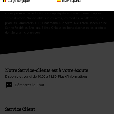
Large Belgique
EMP España
* Valable 4 semaines. En ligne seulement. Non cumulable avec d'autres
codes promos. La réduction sera appliquée automatiquement après
saisie du code. Non valable sur les livres, les médias, la billetterie, les
produits Rammstein, (Till) Lindemann, Die Ärzte, Die Toten Hosen, Feine
Sahne Fischfilet, Broilers, Böhse Onkelz, les bons d'achat et les produits
dont le prix inclut un don.
Notre Service-clients est à votre écoute
Disponible : Lundi de 10:00 à 18:30.
Plus d'informations
Démarrer le Chat
Service Client