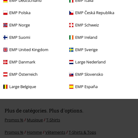
EMP Deutschland
EMP Italia
EMP Polska
EMP Česká Republika
Dernière visite
EMP Norge
EMP Schweiz
EMP Suomi
EMP Ireland
EMP United Kingdom
EMP Sverige
EMP Danmark
Large Nederland
EMP Österreich
EMP Slovensko
%
€ 19,19
Large Belgique
EMP España
Plus de catégories. Plus d'options.
Promos %
Musique
T-Shirts
Promos %
Homme
Vêtements
T-Shirts & Tops