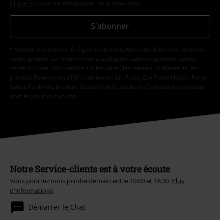
Cliquer ici
pour me désabonner de la newsletter.
S'abonner
* Valable 4 semaines. En ligne seulement. Non cumulable avec d'autres
codes promos. La réduction sera appliquée automatiquement après
saisie du code. Non valable sur les livres, les médias, la billetterie, les
produits Rammstein, (Till) Lindemann, Die Ärzte, Die Toten Hosen, Feine
Sahne Fischfilet, Broilers, Böhse Onkelz, les bons d'achat et les produits
dont le prix inclut un don.
Notre Service-clients est à votre écoute
Vous pourrez nous joindre demain entre 10:00 et 18:30.
Plus
d'informations
Démarrer le Chat