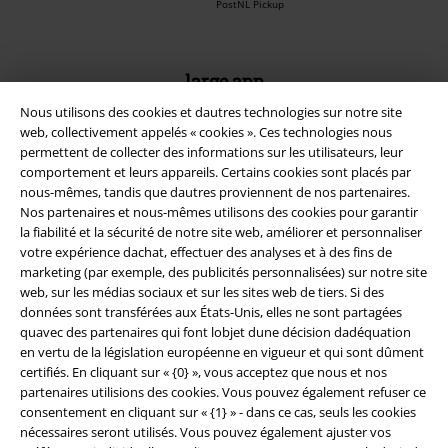
PostNL Pickup
large app
Téléchargez la nouvelle Appli large gratuitement et profitez de tous
Nous utilisons des cookies et dautres technologies sur notre site
ses avantages et de toutes ses fonctionnalités.
web, collectivement appelés « cookies ». Ces technologies nous
permettent de collecter des informations sur les utilisateurs, leur
comportement et leurs appareils. Certains cookies sont placés par
nous-mêmes, tandis que dautres proviennent de nos partenaires.
Nos partenaires et nous-mêmes utilisons des cookies pour garantir
la fiabilité et la sécurité de notre site web, améliorer et personnaliser
A Warner Music Group Company
votre expérience dachat, effectuer des analyses et à des fins de
marketing (par exemple, des publicités personnalisées) sur notre site
web, sur les médias sociaux et sur les sites web de tiers. Si des
données sont transférées aux États-Unis, elles ne sont partagées
quavec des partenaires qui font lobjet dune décision dadéquation
en vertu de la législation européenne en vigueur et qui sont dûment
certifiés. En cliquant sur « {0} », vous acceptez que nous et nos
Sécurité
partenaires utilisions des cookies. Vous pouvez également refuser ce
consentement en cliquant sur « {1} » - dans ce cas, seuls les cookies
nécessaires seront utilisés. Vous pouvez également ajuster vos