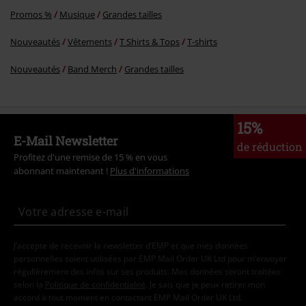
Promos %
Musique
Grandes tailles
Nouveautés
Vêtements
T Shirts & Tops
T-shirts
Nouveautés
Band Merch
Grandes tailles
15%
E-Mail Newsletter
de réduction
Profitez d'une remise de 15 % en vous
abonnant maintenant !
Plus d'informations
J’accepte de recevoir la newsletter d’EMP et que mes données
personnelles soient utilisées par EMP Mail Order UK Ltd pour m’envoyer
régulièrement des infos sur ses produits. Mes données seront traitées
selon la
Politique de confidentialité
. Je sais que je peux retirer mon
accord à tout moment en contactant EMP Mail Order UK Ltd.