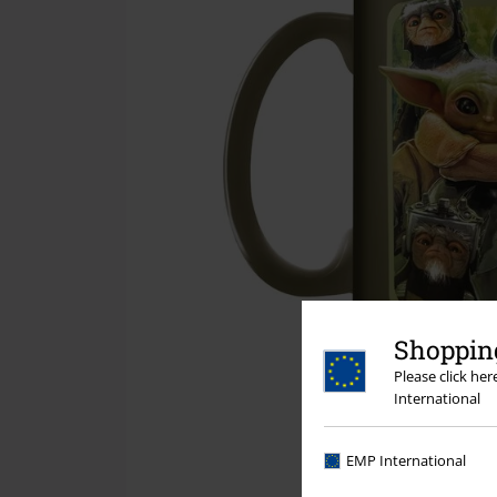
Shopping
Please click he
International
EMP International