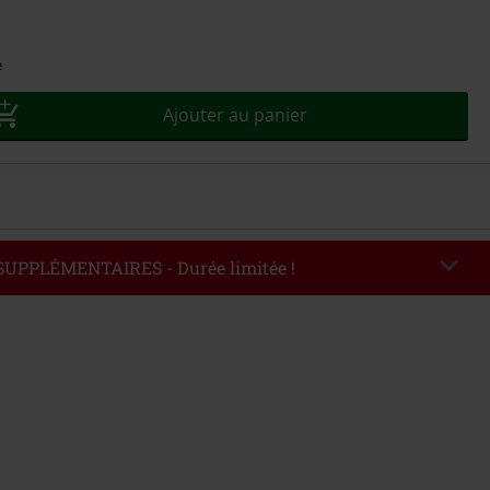
sez
e
Ajouter au panier
 SUPPLÉMENTAIRES - Durée limitée !
EKEND
Copier le code
'au 09/08/2026
ommande : € 49,99.
de saisi, la réduction sera automatiquement déduite à la fin de la commande.
avec dautres promotions. Non valable sur : les livres, les supports
es billets, Rammstein, (Till) Lindemann, Böhse Onkelz, Broilers, Die Ärzte, Die
etality, les bons d'achat et les articles incluant un don.