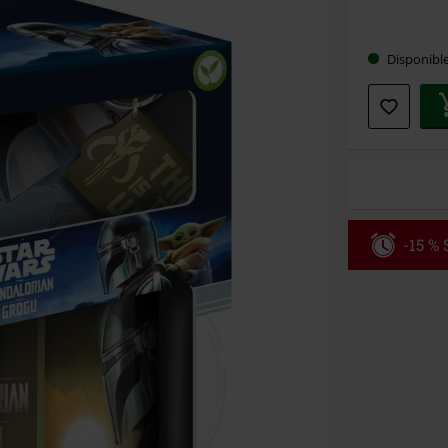
Choisis
Disponibl
votre
taille
-15 %
Code
WE
Valable jusqu
Minimum de c
Une fois le co
Non cumulable 
multimédias, l
Toten Hosen, M