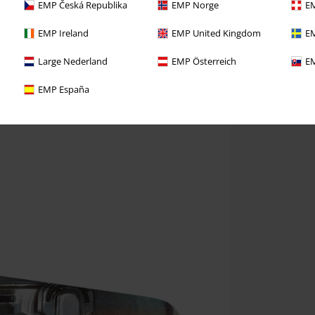
EMP Česká Republika
EMP Norge
EM
EMP Ireland
EMP United Kingdom
EM
Large Nederland
EMP Österreich
EM
EMP España