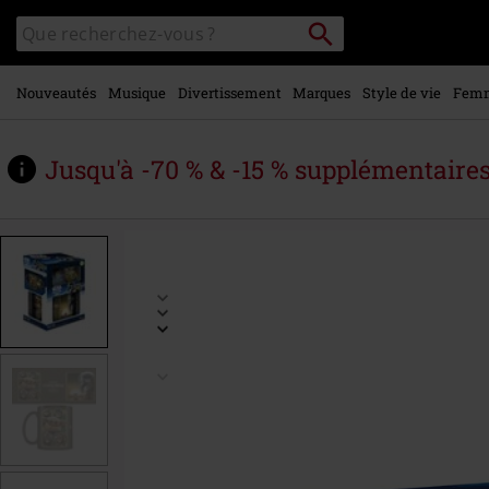
Voir le
Rechercher
Rechercher
contenu
sur
principal
le
catalogue
Nouveautés
Musique
Divertissement
Marques
Style de vie
Fem
Jusqu'à -70 % & -15 % supplémentaire
https://www.large.be/fr/p/the-
mandalorian-
-
-
coffret-
cadeau/596515St.html