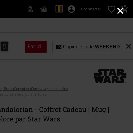
×
0
Se connecter
8
7
9
7
8
Par ici !
Copier le code
WEEKEND
se, Frais d'envoi et d'emballage non inclus
ces 30 derniers jours
:
€ 10,99
dalorian - Coffret Cadeau | Mug |
lore par Star Wars