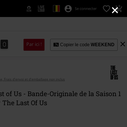
×
0
Se connecter
9
8
0
9
8
Par ici !
Copier le code
WEEKEND
se, Frais d'envoi et d'emballage non inclus
t of Us - Bande-Originale de la Saison 1
r The Last Of Us