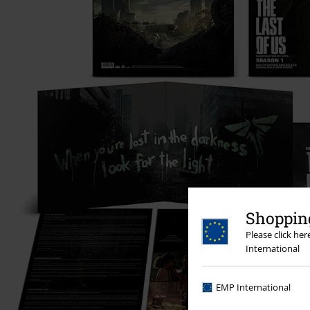
Shopping
Please click he
International
EMP International