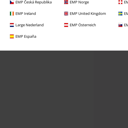
EMP Česká Republika
EMP Norge
EM
EMP Ireland
EMP United Kingdom
EM
Large Nederland
EMP Österreich
EM
EMP España