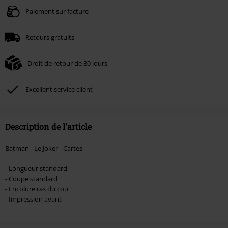
Valable jusqu'au 09/08/2026
Paiement sur facture
Minimum de commande : € 49,99.
Retours gratuits
Une fois le code saisi, la réduction sera automatiquement déduite à la fin de
la commande.
Droit de retour de 30 jours
Non cumulable avec dautres promotions. Non valable sur : les livres, les
supports multimédias, les billets, Rammstein, (Till) Lindemann, Böhse Onkelz,
Broilers, Die Ärzte, Die Toten Hosen, Metality, les bons d'achat et les articles
Excellent service client
incluant un don.
Description de l'article
Batman - Le Joker - Cartes
- Longueur standard
- Coupe standard
- Encolure ras du cou
- Impression avant