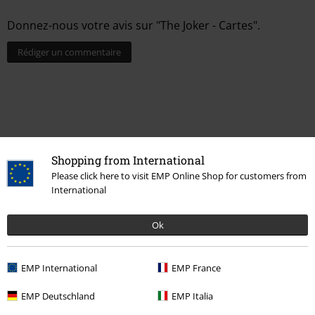
Donnez-nous votre avis sur "The Joker - Cartes".
Rédiger un commentaire
Shopping from International
Please click here to visit EMP Online Shop for customers from
International
Ok
Plus de catégories. Plus d'options.
Thèmes
Vêtements noirs
T-shirts noirs
EMP International
EMP France
Vêtements
T-Shirts & Tops
T-Shirts
EMP Deutschland
EMP Italia