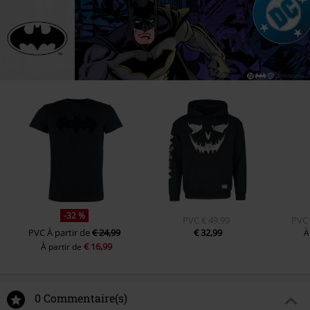
-32 %
PVC
€ 49,99
PVC
PVC
À partir de
€ 24,99
€ 32,99
À
€ 16,99
À partir de
0 Commentaire(s)