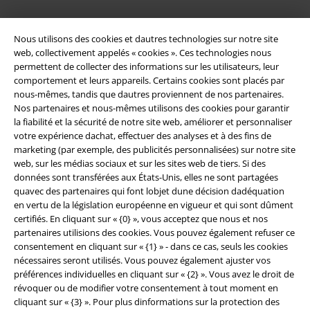
Nous utilisons des cookies et dautres technologies sur notre site
web, collectivement appelés « cookies ». Ces technologies nous
permettent de collecter des informations sur les utilisateurs, leur
comportement et leurs appareils. Certains cookies sont placés par
nous-mêmes, tandis que dautres proviennent de nos partenaires.
Nos partenaires et nous-mêmes utilisons des cookies pour garantir
la fiabilité et la sécurité de notre site web, améliorer et personnaliser
votre expérience dachat, effectuer des analyses et à des fins de
Légal
marketing (par exemple, des publicités personnalisées) sur notre site
web, sur les médias sociaux et sur les sites web de tiers. Si des
Conditions générales
données sont transférées aux États-Unis, elles ne sont partagées
quavec des partenaires qui font lobjet dune décision dadéquation
Éditeur
en vertu de la législation européenne en vigueur et qui sont dûment
certifiés. En cliquant sur « {0} », vous acceptez que nous et nos
Clauses de confidentialité
partenaires utilisions des cookies. Vous pouvez également refuser ce
consentement en cliquant sur « {1} » - dans ce cas, seuls les cookies
Élimination des déchets et protection de l'environnement
nécessaires seront utilisés. Vous pouvez également ajuster vos
préférences individuelles en cliquant sur « {2} ». Vous avez le droit de
révoquer ou de modifier votre consentement à tout moment en
Déclaration de Conformité
cliquant sur « {3} ». Pour plus dinformations sur la protection des