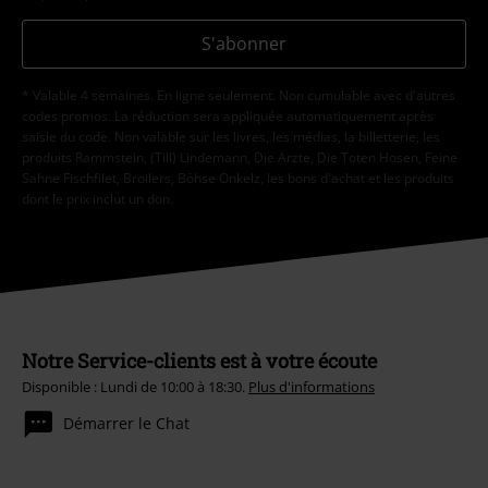
S'abonner
* Valable 4 semaines. En ligne seulement. Non cumulable avec d'autres
codes promos. La réduction sera appliquée automatiquement après
saisie du code. Non valable sur les livres, les médias, la billetterie, les
produits Rammstein, (Till) Lindemann, Die Ärzte, Die Toten Hosen, Feine
Sahne Fischfilet, Broilers, Böhse Onkelz, les bons d'achat et les produits
dont le prix inclut un don.
Notre Service-clients est à votre écoute
Disponible : Lundi de 10:00 à 18:30.
Plus d'informations
Démarrer le Chat