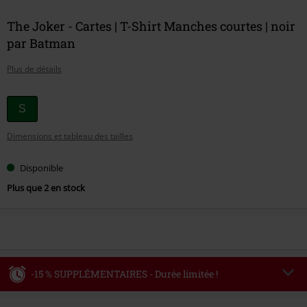
The Joker - Cartes | T-Shirt Manches courtes | noir
par Batman
Plus de détails
Choisissez
S
votre
Dimensions et tableau des tailles
taille
Disponible
Plus que 2 en stock
-15 % SUPPLÉMENTAIRES - Durée limitée !
Code
WEEKEND
Copier le code