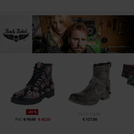
-49 %
PVC
€ 119,99
PVC
€ 79,99
€ 40,00
€ 107,99