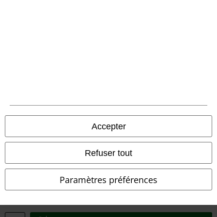
Déclaration de Conformité
Informations sur l'accessibilité
Paramètres des Cookies
Période de rétractation
Tous nos prix sont T.T.C. Cependant, ils ne comprennent pas
les frais
denvoi.
Accepter
© 1986-2026 Large Popmerchandising BV
Refuser tout
Paramètres préférences
Boutiques en ligne EMP
EMP International