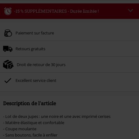
-15 % SUPPLÉMENTAIRES - Durée limitée !
Code
WEEKEND
Copier le code
Valable jusqu'au 09/08/2026
Paiement sur facture
Minimum de commande : € 49,99.
Retours gratuits
Une fois le code saisi, la réduction sera automatiquement déduite à la fin de
la commande.
Droit de retour de 30 jours
Non cumulable avec dautres promotions. Non valable sur : les livres, les
supports multimédias, les billets, Rammstein, (Till) Lindemann, Böhse Onkelz,
Broilers, Die Ärzte, Die Toten Hosen, Metality, les bons d'achat et les articles
Excellent service client
incluant un don.
Description de l'article
- Lot de deux jupes : une noire et une avec imprimé cerises
- Matière élastique et confortable
- Coupe moulante
- Sans boutons, facile à enfiler