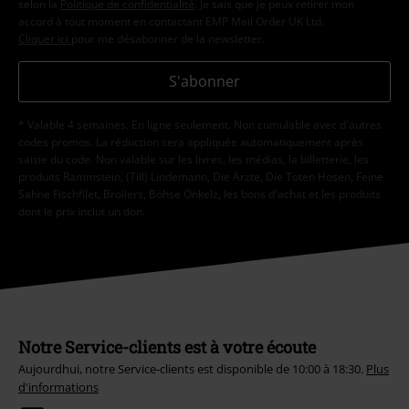
selon la
Politique de confidentialité
. Je sais que je peux retirer mon
accord à tout moment en contactant EMP Mail Order UK Ltd.
Cliquer ici
pour me désabonner de la newsletter.
S'abonner
* Valable 4 semaines. En ligne seulement. Non cumulable avec d'autres
codes promos. La réduction sera appliquée automatiquement après
saisie du code. Non valable sur les livres, les médias, la billetterie, les
produits Rammstein, (Till) Lindemann, Die Ärzte, Die Toten Hosen, Feine
Sahne Fischfilet, Broilers, Böhse Onkelz, les bons d'achat et les produits
dont le prix inclut un don.
Notre Service-clients est à votre écoute
Aujourdhui, notre Service-clients est disponible de 10:00 à 18:30.
Plus
d'informations