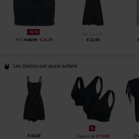
-50 %
PVC
€ 34,99
PVC
€ 49,99
€ 24,79
€ 32,99
Les clients ont aussi acheté
%
€ 43,99
€ 16,99
P
À partir de