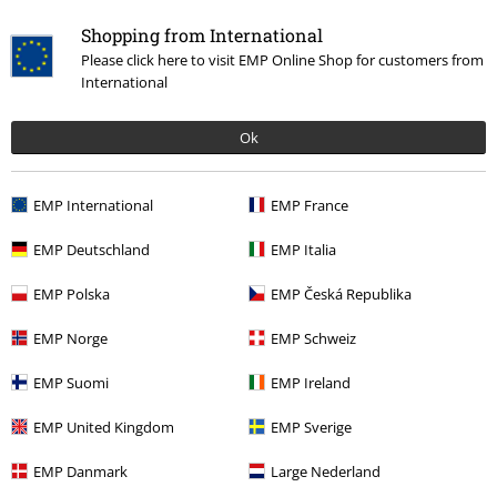
Shopping from International
Qualité
Please click here to visit EMP Online Shop for customers from
International
5
Design
5
Coupe
Ok
5
Largeur
Trop étroit
Parfait
Trop large
EMP International
EMP France
Longueur
EMP Deutschland
EMP Italia
Trop court
Parfait
Trop long
EMP Polska
EMP Česká Republika
avis vérifié
Est-ce que ce commentaire vous a été utile ?
EMP Norge
EMP Schweiz
EMP Suomi
EMP Ireland
EMP United Kingdom
EMP Sverige
Commentaire
EMP Danmark
Large Nederland