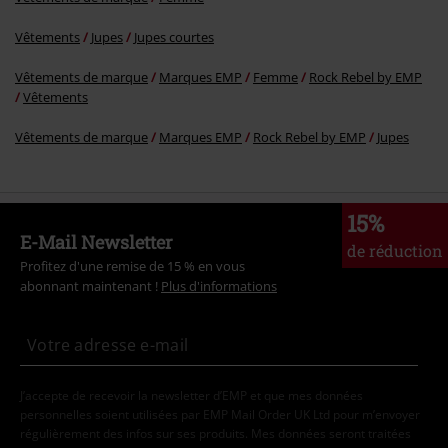
Vêtements
Jupes
Jupes courtes
Vêtements de marque
Marques EMP
Femme
Rock Rebel by EMP
Vêtements
Vêtements de marque
Marques EMP
Rock Rebel by EMP
Jupes
15%
E-Mail Newsletter
de réduction
Profitez d'une remise de 15 % en vous
abonnant maintenant !
Plus d'informations
J’accepte de recevoir la newsletter d’EMP et que mes données
personnelles soient utilisées par EMP Mail Order UK Ltd pour m’envoyer
régulièrement des infos sur ses produits. Mes données seront traitées