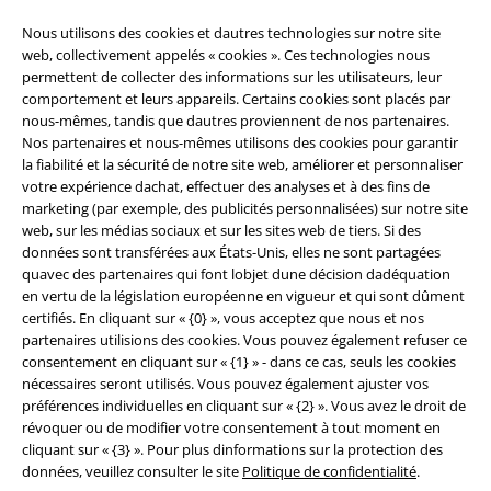
Nous utilisons des cookies et dautres technologies sur notre site
web, collectivement appelés « cookies ». Ces technologies nous
permettent de collecter des informations sur les utilisateurs, leur
comportement et leurs appareils. Certains cookies sont placés par
nous-mêmes, tandis que dautres proviennent de nos partenaires.
Nos partenaires et nous-mêmes utilisons des cookies pour garantir
la fiabilité et la sécurité de notre site web, améliorer et personnaliser
votre expérience dachat, effectuer des analyses et à des fins de
marketing (par exemple, des publicités personnalisées) sur notre site
web, sur les médias sociaux et sur les sites web de tiers. Si des
données sont transférées aux États-Unis, elles ne sont partagées
quavec des partenaires qui font lobjet dune décision dadéquation
Légal
en vertu de la législation européenne en vigueur et qui sont dûment
certifiés. En cliquant sur « {0} », vous acceptez que nous et nos
Conditions générales
partenaires utilisions des cookies. Vous pouvez également refuser ce
consentement en cliquant sur « {1} » - dans ce cas, seuls les cookies
nécessaires seront utilisés. Vous pouvez également ajuster vos
Éditeur
préférences individuelles en cliquant sur « {2} ». Vous avez le droit de
révoquer ou de modifier votre consentement à tout moment en
Clauses de confidentialité
cliquant sur « {3} ». Pour plus dinformations sur la protection des
données, veuillez consulter le site
Politique de confidentialité
.
Élimination des déchets et protection de l'environnement