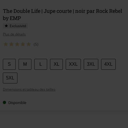
The Double Life | Jupe courte | noir par Rock Rebel
by EMP
Exclusivité
Plus de détails
(5)
Choisissez
S
M
L
XL
XXL
3XL
4XL
votre
taille
5XL
Dimensions et tableau des tailles
Disponible