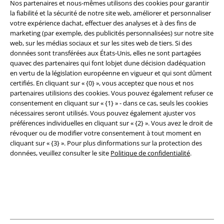
Nos partenaires et nous-mêmes utilisons des cookies pour garantir
la fiabilité et la sécurité de notre site web, améliorer et personnaliser
Légal
votre expérience dachat, effectuer des analyses et à des fins de
marketing (par exemple, des publicités personnalisées) sur notre site
Conditions générales
web, sur les médias sociaux et sur les sites web de tiers. Si des
données sont transférées aux États-Unis, elles ne sont partagées
Éditeur
quavec des partenaires qui font lobjet dune décision dadéquation
en vertu de la législation européenne en vigueur et qui sont dûment
Clauses de confidentialité
certifiés. En cliquant sur « {0} », vous acceptez que nous et nos
partenaires utilisions des cookies. Vous pouvez également refuser ce
Élimination des déchets et protection de l'environnement
consentement en cliquant sur « {1} » - dans ce cas, seuls les cookies
nécessaires seront utilisés. Vous pouvez également ajuster vos
préférences individuelles en cliquant sur « {2} ». Vous avez le droit de
Déclaration de Conformité
révoquer ou de modifier votre consentement à tout moment en
cliquant sur « {3} ». Pour plus dinformations sur la protection des
Informations sur l'accessibilité
données, veuillez consulter le site
Politique de confidentialité
.
Paramètres des Cookies
Période de rétractation
Tous nos prix sont T.T.C. Cependant, ils ne comprennent pas
les frais
denvoi.