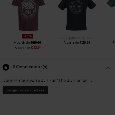
6.
Wearing the Inside Out
7.
Take It Back
8.
Coming Back to Life
9.
Keep Talking
10.
Lost for Words
-15 %
PVC
À partir de
€ 29,99
11.
High Hopes
À partir de
€ 26,99
€ 23,99
À
À partir de
€ 22,94
À partir de
0 Commentaire(s)
Donnez-nous votre avis sur "The division bell".
Rédiger un commentaire