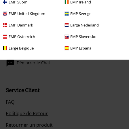
EMP Suomi
EMP Ireland
dont le prix inclut un don.
EMP United Kingdom
EMP Sverige
EMP Danmark
Large Nederland
EMP Österreich
EMP Slovensko
Notre Service-clients est à votre écoute
Large Belgique
EMP España
Disponible : Lundi de 10:00 à 18:30.
Plus d'informations
Démarrer le Chat
Service Client
FAQ
Politique de Retour
Retourner un produit