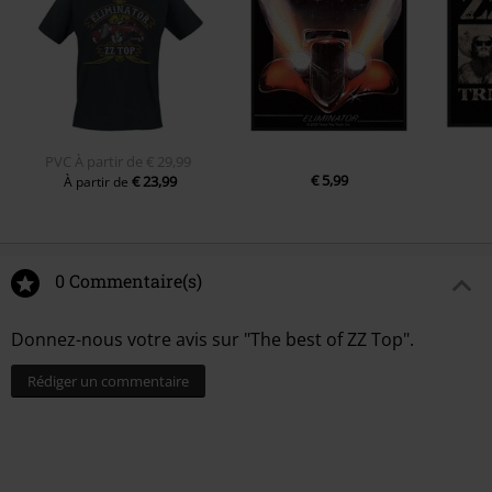
6.
La Grange
7.
Blue Jean Blues
8.
Backdoor Love Affair
9.
Beer Drinkers And Hell Raisers
10.
Heard It On The X
PVC
À partir de
€ 29,99
€ 5,99
€ 23,99
À partir de
0 Commentaire(s)
Donnez-nous votre avis sur "The best of ZZ Top".
Rédiger un commentaire