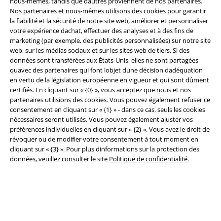
nous-mêmes, tandis que dautres proviennent de nos partenaires.
Nos partenaires et nous-mêmes utilisons des cookies pour garantir
la fiabilité et la sécurité de notre site web, améliorer et personnaliser
Légal
votre expérience dachat, effectuer des analyses et à des fins de
marketing (par exemple, des publicités personnalisées) sur notre site
Conditions générales
web, sur les médias sociaux et sur les sites web de tiers. Si des
données sont transférées aux États-Unis, elles ne sont partagées
Éditeur
quavec des partenaires qui font lobjet dune décision dadéquation
en vertu de la législation européenne en vigueur et qui sont dûment
Clauses de confidentialité
certifiés. En cliquant sur « {0} », vous acceptez que nous et nos
partenaires utilisions des cookies. Vous pouvez également refuser ce
Élimination des déchets et protection de l'environnement
consentement en cliquant sur « {1} » - dans ce cas, seuls les cookies
nécessaires seront utilisés. Vous pouvez également ajuster vos
préférences individuelles en cliquant sur « {2} ». Vous avez le droit de
Déclaration de Conformité
révoquer ou de modifier votre consentement à tout moment en
cliquant sur « {3} ». Pour plus dinformations sur la protection des
Informations sur l'accessibilité
données, veuillez consulter le site
Politique de confidentialité
.
Paramètres des Cookies
Période de rétractation
Tous nos prix sont T.T.C. Cependant, ils ne comprennent pas
les frais