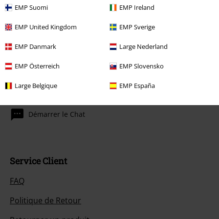
dont le prix inclut un don.
EMP Suomi
EMP Ireland
EMP United Kingdom
EMP Sverige
EMP Danmark
Large Nederland
EMP Österreich
EMP Slovensko
Notre Service-clients est à votre écoute
Large Belgique
EMP España
Aujourdhui, notre Service-clients est disponible de 10:00 à 18:30.
Plus
d'informations
Démarrer le Chat
Service Client
FAQ
Politique de Retour