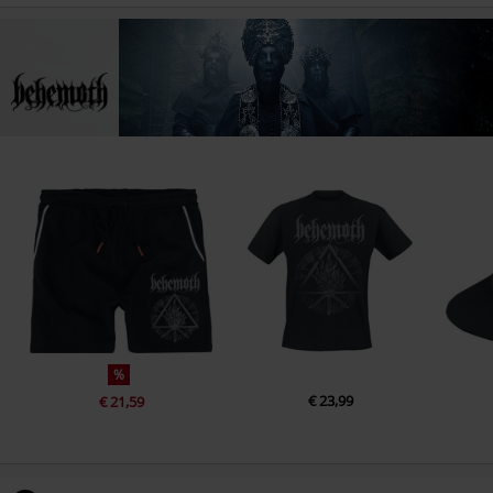
%
€ 23,99
€ 21,59