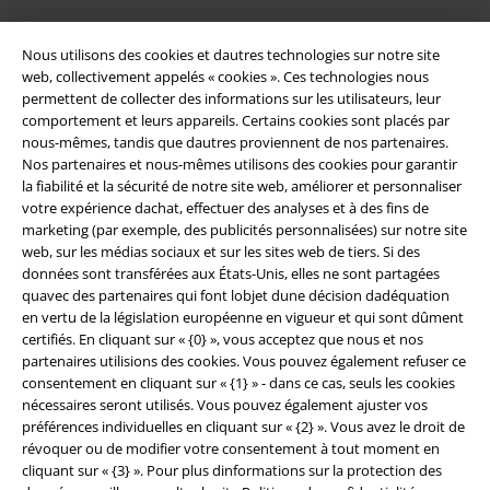
Nous utilisons des cookies et dautres technologies sur notre site
web, collectivement appelés « cookies ». Ces technologies nous
permettent de collecter des informations sur les utilisateurs, leur
comportement et leurs appareils. Certains cookies sont placés par
nous-mêmes, tandis que dautres proviennent de nos partenaires.
Nos partenaires et nous-mêmes utilisons des cookies pour garantir
la fiabilité et la sécurité de notre site web, améliorer et personnaliser
Légal
votre expérience dachat, effectuer des analyses et à des fins de
marketing (par exemple, des publicités personnalisées) sur notre site
Conditions générales
web, sur les médias sociaux et sur les sites web de tiers. Si des
données sont transférées aux États-Unis, elles ne sont partagées
Éditeur
quavec des partenaires qui font lobjet dune décision dadéquation
en vertu de la législation européenne en vigueur et qui sont dûment
certifiés. En cliquant sur « {0} », vous acceptez que nous et nos
Clauses de confidentialité
partenaires utilisions des cookies. Vous pouvez également refuser ce
consentement en cliquant sur « {1} » - dans ce cas, seuls les cookies
Élimination des déchets et protection de l'environnement
nécessaires seront utilisés. Vous pouvez également ajuster vos
préférences individuelles en cliquant sur « {2} ». Vous avez le droit de
Déclaration de Conformité
révoquer ou de modifier votre consentement à tout moment en
cliquant sur « {3} ». Pour plus dinformations sur la protection des
Informations sur l'accessibilité