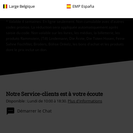
Large Belgique
EMP España
S'abonner
* Valable 4 semaines. En ligne seulement. Non cumulable avec d'autres
codes promos. La réduction sera appliquée automatiquement après
saisie du code. Non valable sur les livres, les médias, la billetterie, les
produits Rammstein, (Till) Lindemann, Die Ärzte, Die Toten Hosen, Feine
Sahne Fischfilet, Broilers, Böhse Onkelz, les bons d'achat et les produits
dont le prix inclut un don.
Notre Service-clients est à votre écoute
Disponible : Lundi de 10:00 à 18:30.
Plus d'informations
Démarrer le Chat