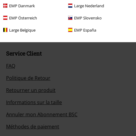
Notre Service-clients est à votre écoute
EMP Danmark
Large Nederland
Vous pourrez nous joindre demain entre 10:00 et 18:30.
Plus
d'informations
EMP Österreich
EMP Slovensko
Démarrer le Chat
Large Belgique
EMP España
Service Client
FAQ
Politique de Retour
Retourner un produit
Informations sur la taille
Annuler mon Abonnement BSC
Méthodes de paiement