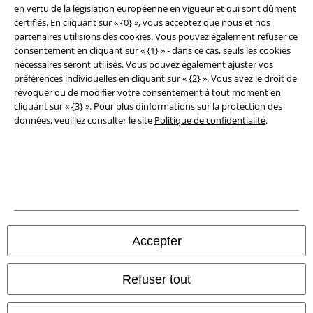
en vertu de la législation européenne en vigueur et qui sont dûment
Clauses de confidentialité
certifiés. En cliquant sur « {0} », vous acceptez que nous et nos
partenaires utilisions des cookies. Vous pouvez également refuser ce
Élimination des déchets et protection de l'environnement
consentement en cliquant sur « {1} » - dans ce cas, seuls les cookies
nécessaires seront utilisés. Vous pouvez également ajuster vos
Déclaration de Conformité
préférences individuelles en cliquant sur « {2} ». Vous avez le droit de
révoquer ou de modifier votre consentement à tout moment en
cliquant sur « {3} ». Pour plus dinformations sur la protection des
Informations sur l'accessibilité
données, veuillez consulter le site
Politique de confidentialité
.
Paramètres des Cookies
Période de rétractation
Tous nos prix sont T.T.C. Cependant, ils ne comprennent pas
les frais
denvoi.
© 1986-2026 Large Popmerchandising BV
Accepter
Refuser tout
Boutiques en ligne EMP