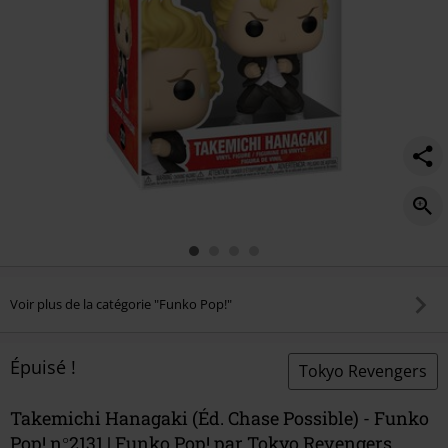
pop%21-
n%C2%B02131/586808St.html
Voir plus de la catégorie "Funko Pop!"
Épuisé !
Tokyo Revengers
Takemichi Hanagaki (Éd. Chase Possible) - Funko
Pop! n°2131 | Funko Pop! par Tokyo Revengers