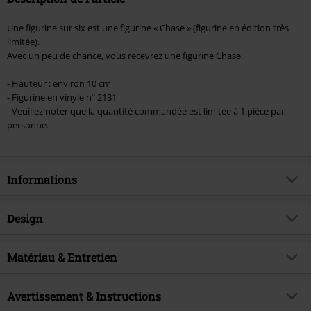
Une figurine sur six est une figurine « Chase » (figurine en édition très
limitée).
Avec un peu de chance, vous recevrez une figurine Chase.
- Hauteur : environ 10 cm
- Figurine en vinyle n° 2131
- Veuillez noter que la quantité commandée est limitée à 1 pièce par
personne.
Informations
Article n°.
586808
Design
Titre
Takemichi Hanagaki (Éd. Chase
Possible) - Funko Pop! n°2131
Catégorie de produit
Funko Pop!
Matériau & Entretien
Thématiques
Merchandising Pop Culture, Séries
TV, Dessins animés, Films
Matière extérieure
polychlorure de vinyle
Avertissement & Instructions
Licence
Produit sous licence officielle