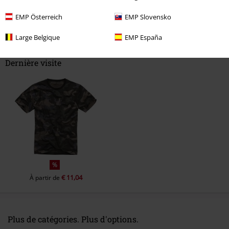
EMP Österreich
EMP Slovensko
Commentaire
Large Belgique
EMP España
Dernière visite
Envoyer le commentaire
%
€ 11,04
À partir de
Plus de catégories. Plus d'options.