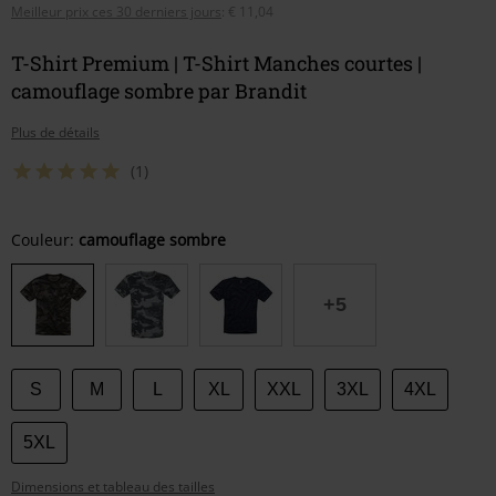
Meilleur prix ces 30 derniers jours
:
€ 11,04
T-Shirt Premium | T-Shirt Manches courtes |
camouflage sombre par Brandit
Plus de détails
(1)
Choisissez
Couleur:
camouflage sombre
votre
taille
+5
S
M
L
XL
XXL
3XL
4XL
5XL
Dimensions et tableau des tailles