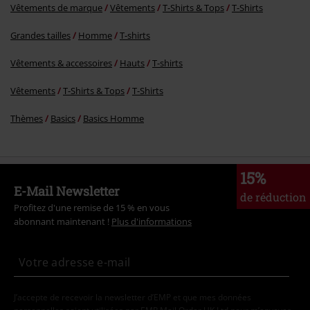
Vêtements de marque
Vêtements
T-Shirts & Tops
T-Shirts
Grandes tailles
Homme
T-shirts
Vêtements & accessoires
Hauts
T-shirts
Vêtements
T-Shirts & Tops
T-Shirts
Thèmes
Basics
Basics Homme
15%
E-Mail Newsletter
de réduction
Profitez d'une remise de 15 % en vous
abonnant maintenant !
Plus d'informations
J’accepte de recevoir la newsletter d’EMP et que mes données