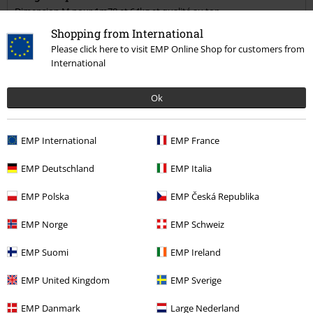
Dimension M pour 1m78 et 64kg et qualité au top
Shopping from International
Please click here to visit EMP Online Shop for customers from
International
Qualité
Ok
5
Design
5
EMP International
EMP France
Coupe
5
Largeur
EMP Deutschland
EMP Italia
Trop étroit
Parfait
Trop large
EMP Polska
EMP Česká Republika
Longueur
Trop court
Parfait
Trop long
EMP Norge
EMP Schweiz
avis vérifié
EMP Suomi
EMP Ireland
Est-ce que ce commentaire vous a été utile ?
EMP United Kingdom
EMP Sverige
EMP Danmark
Large Nederland