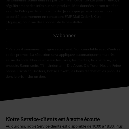
personnelles soient utilisées par EMP Mail Order UK Ltd pour m’envoyer
régulièrement des infos sur ses produits. Mes données seront traitées
selon la
Politique de confidentialité
. Je sais que je peux retirer mon
accord à tout moment en contactant EMP Mail Order UK Ltd.
Cliquer ici
pour me désabonner de la newsletter.
S'abonner
* Valable 4 semaines. En ligne seulement. Non cumulable avec d'autres
codes promos. La réduction sera appliquée automatiquement après
saisie du code. Non valable sur les livres, les médias, la billetterie, les
produits Rammstein, (Till) Lindemann, Die Ärzte, Die Toten Hosen, Feine
Sahne Fischfilet, Broilers, Böhse Onkelz, les bons d'achat et les produits
dont le prix inclut un don.
Notre Service-clients est à votre écoute
Aujourdhui, notre Service-clients est disponible de 10:00 à 18:30.
Plus