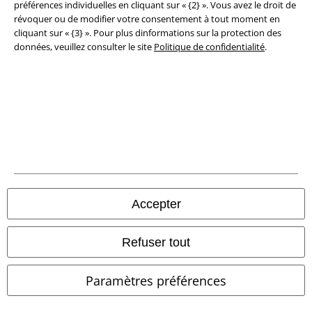
préférences individuelles en cliquant sur « {2} ». Vous avez le droit de
Élimination des déchets et protection de l'environnement
révoquer ou de modifier votre consentement à tout moment en
cliquant sur « {3} ». Pour plus dinformations sur la protection des
données, veuillez consulter le site
Politique de confidentialité
.
Déclaration de Conformité
Informations sur l'accessibilité
Paramètres des Cookies
Période de rétractation
Tous nos prix sont T.T.C. Cependant, ils ne comprennent pas
les frais
denvoi.
Accepter
© 1986-2026 Large Popmerchandising BV
Refuser tout
Paramètres préférences
Boutiques en ligne EMP