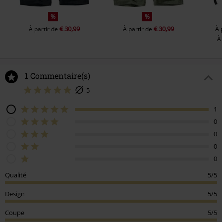
%
%
€ 30,99
€ 30,99
À 
À partir de
À partir de
À
1 Commentaire(s)
5
1
0
0
0
0
Qualité
5/5
Design
5/5
Coupe
5/5