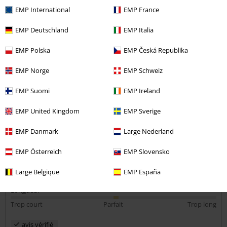
Hauteur en mètres: 1,00
EMP International
EMP France
Taille achetée: L
EMP Deutschland
EMP Italia
Envoyer le commentaire
Tshirt top !
EMP Polska
EMP Česká Republika
Commandé en vert olive. Excellent rapport qualité prix. Le coton est
de qualité et très doux. Coupe très bien en largeur et hauteur. J'en
EMP Norge
EMP Schweiz
rachèterai !
EMP Suomi
EMP Ireland
EMP United Kingdom
EMP Sverige
Qualité
5
Design
EMP Danmark
Large Nederland
5
Coupe
EMP Österreich
EMP Slovensko
5
Largeur
Large Belgique
EMP España
Trop étroit
Parfait
Trop large
Longueur
Trop court
Parfait
Trop long
avis vérifié