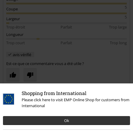
5
Coupe
5
Largeur
Trop étroit
Parfait
Trop large
Longueur
Trop court
Parfait
Trop long
avis vérifié
Est-ce que ce commentaire vous a été utile ?
Commentaire
Shopping from International
Please click here to visit EMP Online Shop for customers from
International
Arnaud L.
Ok
2 Commentaires
Posté le : lundi, 17 mars 2025