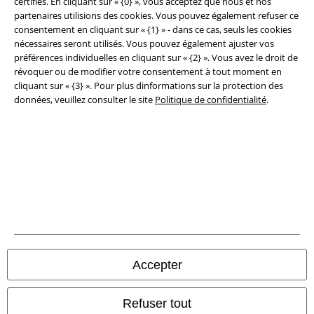
certifiés. En cliquant sur « {0} », vous acceptez que nous et nos
Éditeur
partenaires utilisions des cookies. Vous pouvez également refuser ce
consentement en cliquant sur « {1} » - dans ce cas, seuls les cookies
nécessaires seront utilisés. Vous pouvez également ajuster vos
Clauses de confidentialité
préférences individuelles en cliquant sur « {2} ». Vous avez le droit de
révoquer ou de modifier votre consentement à tout moment en
Élimination des déchets et protection de l'environnement
cliquant sur « {3} ». Pour plus dinformations sur la protection des
données, veuillez consulter le site
Politique de confidentialité
.
Déclaration de Conformité
Informations sur l'accessibilité
Paramètres des Cookies
Période de rétractation
Tous nos prix sont T.T.C. Cependant, ils ne comprennent pas
les frais
denvoi.
Accepter
© 1986-2026 Large Popmerchandising BV
Refuser tout