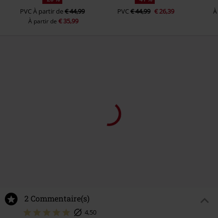
PVC
À partir de
€ 44,99
PVC
€ 44,99
€ 26,39
À
€ 35,99
À partir de
2 Commentaire(s)
4,50