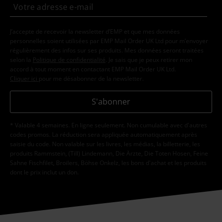
J’accepte de recevoir la newsletter d’EMP et que mes données
personnelles soient utilisées par EMP Mail Order UK Ltd pour m’envoyer
régulièrement des infos sur ses produits. Mes données seront traitées
selon la
Politique de confidentialité
. Je sais que je peux retirer mon
accord à tout moment en contactant EMP Mail Order UK Ltd.
Cliquer ici
pour me désabonner de la newsletter.
S'abonner
* Valable 4 semaines. En ligne seulement. Non cumulable avec d'autres
codes promos. La réduction sera appliquée automatiquement après
saisie du code. Non valable sur les livres, les médias, la billetterie, les
produits Rammstein, (Till) Lindemann, Die Ärzte, Die Toten Hosen, Feine
Sahne Fischfilet, Broilers, Böhse Onkelz, les bons d'achat et les produits
dont le prix inclut un don.