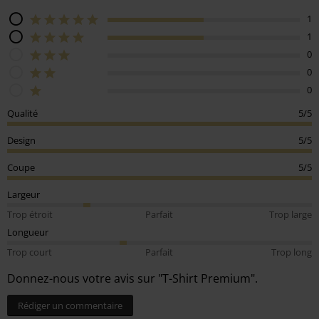
1
1
0
0
0
Qualité
5/5
Design
5/5
Coupe
5/5
Largeur
Trop étroit
Parfait
Trop large
Longueur
Trop court
Parfait
Trop long
Donnez-nous votre avis sur "T-Shirt Premium".
Rédiger un commentaire