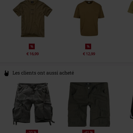
info@brandit-wear.com
%
%
€ 16,99
€ 12,99
Les clients ont aussi acheté
-20 %
-41 %