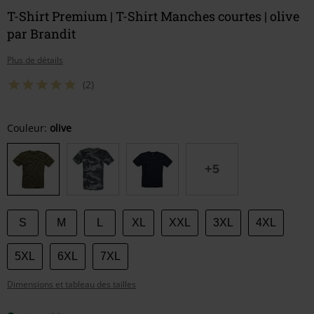
T-Shirt Premium | T-Shirt Manches courtes | olive
par Brandit
Plus de détails
(2)
Choisissez
Couleur:
olive
votre
taille
+5
S
M
L
XL
XXL
3XL
4XL
5XL
6XL
7XL
Dimensions et tableau des tailles