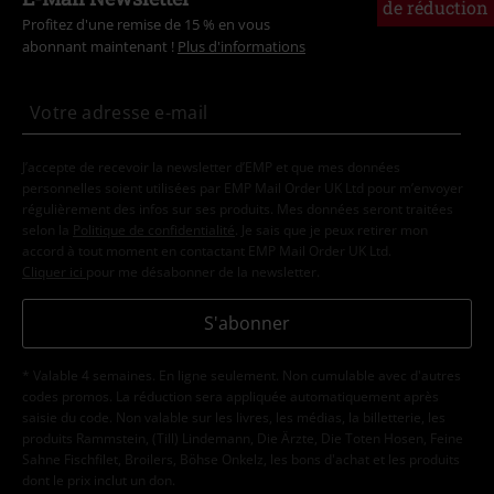
de réduction
Profitez d'une remise de 15 % en vous
abonnant maintenant !
Plus d'informations
J’accepte de recevoir la newsletter d’EMP et que mes données
personnelles soient utilisées par EMP Mail Order UK Ltd pour m’envoyer
régulièrement des infos sur ses produits. Mes données seront traitées
selon la
Politique de confidentialité
. Je sais que je peux retirer mon
accord à tout moment en contactant EMP Mail Order UK Ltd.
Cliquer ici
pour me désabonner de la newsletter.
S'abonner
* Valable 4 semaines. En ligne seulement. Non cumulable avec d'autres
codes promos. La réduction sera appliquée automatiquement après
saisie du code. Non valable sur les livres, les médias, la billetterie, les
produits Rammstein, (Till) Lindemann, Die Ärzte, Die Toten Hosen, Feine
Sahne Fischfilet, Broilers, Böhse Onkelz, les bons d'achat et les produits
dont le prix inclut un don.