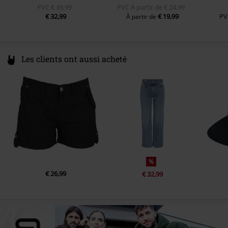
PVC
€ 39,99
PVC
À partir de
€ 24,99
€ 32,99
€ 19,99
PV
À partir de
Les clients ont aussi acheté
%
€ 26,99
€ 32,99