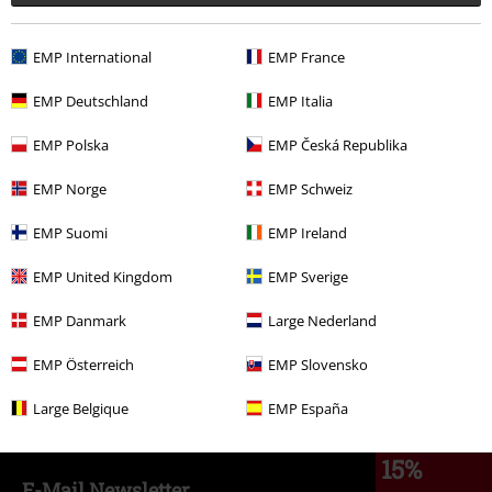
-40 %
EMP International
EMP France
PVC
€ 14,99
€ 8,99
EMP Deutschland
EMP Italia
EMP Polska
EMP Česká Republika
Plus de catégories. Plus d'options.
EMP Norge
EMP Schweiz
Vêtements & accessoires
Hauts
T-shirts
EMP Suomi
EMP Ireland
Thèmes
Vêtements noirs
T-shirts noirs
EMP United Kingdom
EMP Sverige
Femme
Vêtements
T-Shirts & Tops
T-Shirts
EMP Danmark
Large Nederland
Femme
Exclusivités EMP
EMP Österreich
EMP Slovensko
Promos %
OUTLET
T-Shirts
Large Belgique
EMP España
15%
E-Mail Newsletter