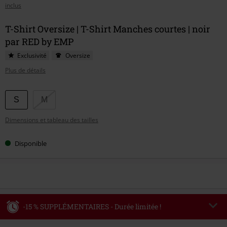
inclus
T-Shirt Oversize | T-Shirt Manches courtes | noir
par RED by EMP
Exclusivité
Oversize
Plus de détails
Choisissez
S
M
votre
Dimensions et tableau des tailles
taille
Disponible
-15 % SUPPLÉMENTAIRES - Durée limitée !
Code
WEEKEND
Copier le code