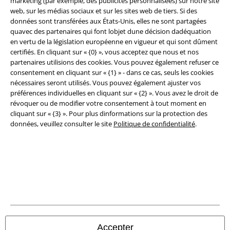
marketing (par exemple, des publicités personnalisées) sur notre site
Légal
web, sur les médias sociaux et sur les sites web de tiers. Si des
données sont transférées aux États-Unis, elles ne sont partagées
Conditions générales
quavec des partenaires qui font lobjet dune décision dadéquation
en vertu de la législation européenne en vigueur et qui sont dûment
Éditeur
certifiés. En cliquant sur « {0} », vous acceptez que nous et nos
partenaires utilisions des cookies. Vous pouvez également refuser ce
Clauses de confidentialité
consentement en cliquant sur « {1} » - dans ce cas, seuls les cookies
nécessaires seront utilisés. Vous pouvez également ajuster vos
Élimination des déchets et protection de l'environnement
préférences individuelles en cliquant sur « {2} ». Vous avez le droit de
révoquer ou de modifier votre consentement à tout moment en
cliquant sur « {3} ». Pour plus dinformations sur la protection des
Déclaration de Conformité
données, veuillez consulter le site
Politique de confidentialité
.
Informations sur l'accessibilité
Paramètres des Cookies
Période de rétractation
Tous nos prix sont T.T.C. Cependant, ils ne comprennent pas
les frais
denvoi.
Accepter
© 1986-2026 Large Popmerchandising BV