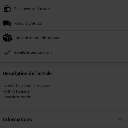
Valable jusqu'au 09/08/2026
Paiement sur facture
Minimum de commande : € 49,99.
Retours gratuits
Une fois le code saisi, la réduction sera automatiquement déduite à la fin de
la commande.
Droit de retour de 30 jours
Non cumulable avec dautres promotions. Non valable sur : les livres, les
supports multimédias, les billets, Rammstein, (Till) Lindemann, Böhse Onkelz,
Broilers, Die Ärzte, Die Toten Hosen, Metality, les bons d'achat et les articles
Excellent service client
incluant un don.
Description de l'article
- confort de première classe
- t-shirt basique
- encolure ronde
Informations