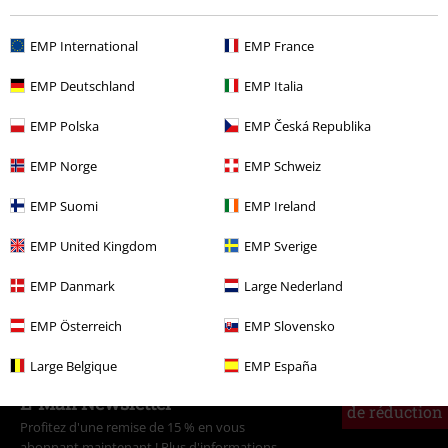
%
€ 32,99
EMP International
EMP France
EMP Deutschland
EMP Italia
Plus de catégories. Plus d'options.
EMP Polska
EMP Česká Republika
Nouveautés
Vêtements
T Shirts & Tops
T-shirts
EMP Norge
EMP Schweiz
Grandes tailles
Homme
T-shirts
EMP Suomi
EMP Ireland
Vêtements & accessoires
Hauts
T-shirts
EMP United Kingdom
EMP Sverige
Vêtements
T-Shirts & Tops
T-Shirts
EMP Danmark
Large Nederland
Homme
Vêtements
T-Shirts & Tops
T-Shirts
EMP Österreich
EMP Slovensko
Large Belgique
EMP España
15%
E-Mail Newsletter
de réduction
Profitez d'une remise de 15 % en vous
abonnant maintenant !
Plus d'informations