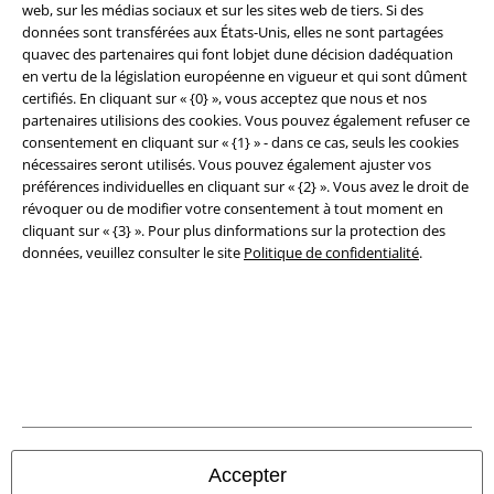
web, sur les médias sociaux et sur les sites web de tiers. Si des
Conditions générales
données sont transférées aux États-Unis, elles ne sont partagées
quavec des partenaires qui font lobjet dune décision dadéquation
Éditeur
en vertu de la législation européenne en vigueur et qui sont dûment
certifiés. En cliquant sur « {0} », vous acceptez que nous et nos
Clauses de confidentialité
partenaires utilisions des cookies. Vous pouvez également refuser ce
consentement en cliquant sur « {1} » - dans ce cas, seuls les cookies
nécessaires seront utilisés. Vous pouvez également ajuster vos
Élimination des déchets et protection de l'environnement
préférences individuelles en cliquant sur « {2} ». Vous avez le droit de
révoquer ou de modifier votre consentement à tout moment en
Déclaration de Conformité
cliquant sur « {3} ». Pour plus dinformations sur la protection des
données, veuillez consulter le site
Politique de confidentialité
.
Informations sur l'accessibilité
Paramètres des Cookies
Période de rétractation
Tous nos prix sont T.T.C. Cependant, ils ne comprennent pas
les frais
denvoi.
© 1986-2026 Large Popmerchandising BV
Accepter