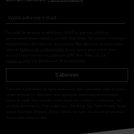
J’accepte de recevoir la newsletter d’EMP et que mes données
personnelles soient utilisées par EMP Mail Order UK Ltd pour m’envoyer
régulièrement des infos sur ses produits. Mes données seront traitées
selon la
Politique de confidentialité
. Je sais que je peux retirer mon
accord à tout moment en contactant EMP Mail Order UK Ltd.
Cliquer ici
pour me désabonner de la newsletter.
S'abonner
* Valable 4 semaines. En ligne seulement. Non cumulable avec d'autres
codes promos. La réduction sera appliquée automatiquement après
saisie du code. Non valable sur les livres, les médias, la billetterie, les
produits Rammstein, (Till) Lindemann, Die Ärzte, Die Toten Hosen, Feine
Sahne Fischfilet, Broilers, Böhse Onkelz, les bons d'achat et les produits
dont le prix inclut un don.