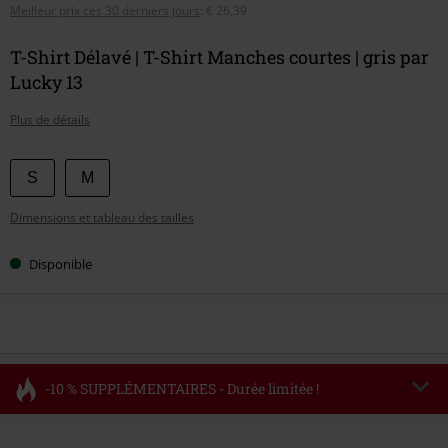
Meilleur prix ces 30 derniers jours
:
€ 26,39
T-Shirt Délavé | T-Shirt Manches courtes | gris par
Lucky 13
Plus de détails
Choisissez
S
M
votre
Dimensions et tableau des tailles
taille
Disponible
-10 % SUPPLÉMENTAIRES - Durée limitée !
Code
FLASH
Copier le code