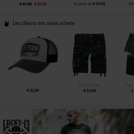
€ 25,99
€ 41,99
€ 32,99
À partir de
PV
Les clients ont aussi acheté
PVC
€ 59,99
PVC
€ 52,99
€ 53,99
À