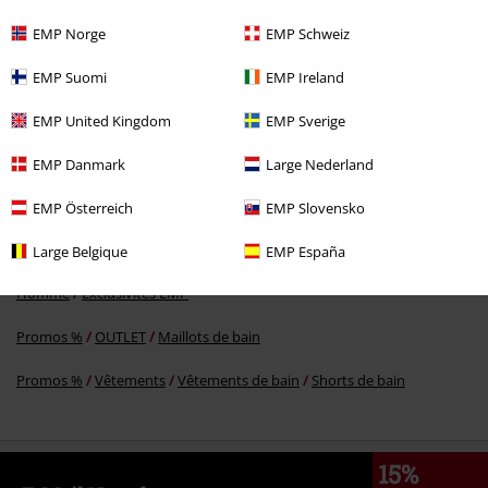
EMP Norge
EMP Schweiz
-74 %
EMP Suomi
EMP Ireland
PVC
€ 34,99
€ 8,79
EMP United Kingdom
EMP Sverige
EMP Danmark
Large Nederland
Plus de catégories. Plus d'options.
Homme
Les marques EMP
EMP Österreich
EMP Slovensko
Homme
Vêtements
Vêtements de bain
Shorts de bain
Large Belgique
EMP España
Homme
Exclusivités EMP
Promos %
OUTLET
Maillots de bain
Promos %
Vêtements
Vêtements de bain
Shorts de bain
15%