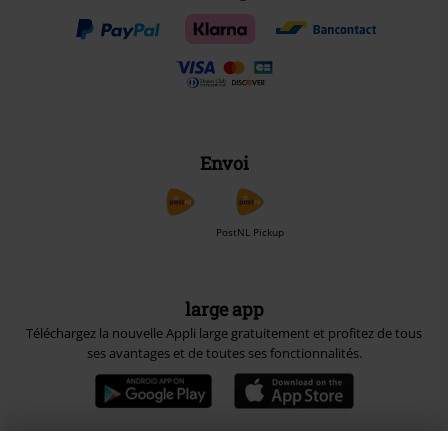
Envoi
PostNL Pickup
large app
Téléchargez la nouvelle Appli large gratuitement et profitez de tous
ses avantages et de toutes ses fonctionnalités.