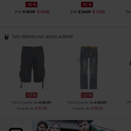
-60 %
-61 %
PVC
€ 39,99
€ 15,99
PVC
€ 34,99
€ 13,59
PV
Les clients ont aussi acheté
-15 %
-21 %
PVC
À partir de
€ 44,99
PVC
À partir de
€ 69,99
P
€ 37,99
€ 55,24
À partir de
À partir de