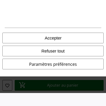
Légal
Conditions générales
Éditeur
Clauses de confidentialité
Accepter
Élimination des déchets et protection de l'environnement
Refuser tout
Déclaration de Conformité
Paramètres préférences
Informations sur l'accessibilité
Paramètres des Cookies
Ajouter au panier
Période de rétractation
Tous nos prix sont T.T.C. Cependant, ils ne comprennent pas
les frais
denvoi.