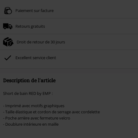
Valable jusqu'au 09/08/2026
Paiement sur facture
Minimum de commande : € 49,99.
Retours gratuits
Une fois le code saisi, la réduction sera automatiquement déduite à la fin de
la commande.
Droit de retour de 30 jours
Non cumulable avec dautres promotions. Non valable sur : les livres, les
supports multimédias, les billets, Rammstein, (Till) Lindemann, Böhse Onkelz,
Broilers, Die Ärzte, Die Toten Hosen, Metality, les bons d'achat et les articles
Excellent service client
incluant un don.
Description de l'article
Short de bain RED by EMP :
- Imprimé avec motifs graphiques
- Taille élastique et cordon de serrage avec cordelette
- Poche arrière avec fermeture velcro
- Doublure intérieure en maille