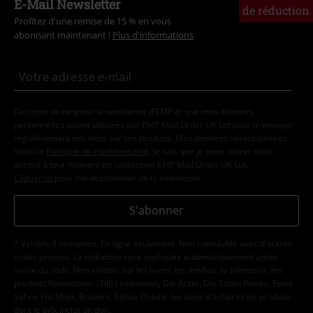
E-Mail Newsletter
de réduction
Profitez d'une remise de 15 % en vous
abonnant maintenant !
Plus d'informations
J’accepte de recevoir la newsletter d’EMP et que mes données
personnelles soient utilisées par EMP Mail Order UK Ltd pour m’envoyer
régulièrement des infos sur ses produits. Mes données seront traitées
selon la
Politique de confidentialité
. Je sais que je peux retirer mon
accord à tout moment en contactant EMP Mail Order UK Ltd.
Cliquer ici
pour me désabonner de la newsletter.
S'abonner
* Valable 4 semaines. En ligne seulement. Non cumulable avec d'autres
codes promos. La réduction sera appliquée automatiquement après
saisie du code. Non valable sur les livres, les médias, la billetterie, les
produits Rammstein, (Till) Lindemann, Die Ärzte, Die Toten Hosen, Feine
Sahne Fischfilet, Broilers, Böhse Onkelz, les bons d'achat et les produits
dont le prix inclut un don.