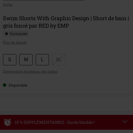
inclus
Swim Shorts With Graphic Design | Short de bain |
gris foncé par RED by EMP
Exclusivité
Plus de détails
Choisissez
S
M
L
XL
votre
Dimensions et tableau des tailles
taille
Disponible
-15 % SUPPLÉMENTAIRES - Durée limitée !
Code
WEEKEND
Copier le code