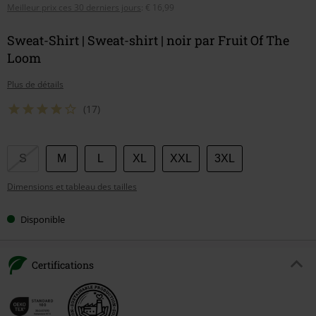
Meilleur prix ces 30 derniers jours
:
€ 16,99
Sweat-Shirt | Sweat-shirt | noir par Fruit Of The
Loom
Plus de détails
(17)
Choisissez
S
M
L
XL
XXL
3XL
votre
Dimensions et tableau des tailles
taille
Disponible
Certifications