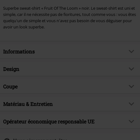
Superbe sweat-shirt « Fruit Of The Loom » noir. Le sweat-shirt est uni et
simple, car il ne nécessite pas de fioritures, tout comme vous : vous êtes
quelqu'un de simple et vous n'avez pas besoin de vous déguiser pour
avoir un look superbe.
Informations
Article n°.
268012
Design
Titre
Sweat-Shirt
Catégorie de produit
Sweat-shirt
Brand
Coupe
Fruit Of The Loom
Motif
Uni
Thématiques
Basics, Durabilité
Coupe de l'article
Regular / Coupe standard
Détails
Matériau & Entretien
Bordures en bord-côtes
Date de sortie
16/09/2013
Longueur du vêtement
Standard
Encolure
Col rond
Collection
Homme
Matière extérieure
80% Coton, 20% Polyester
Opérateur économique responsable UE
Forme du col
Sans col
Instruction d'entretien
Lavage en machine
Forme des manches
Manches standard
E.M.P. Merchandising Handelsgesellschaft mbH
Certification
OEKO-TEX ® Standard 100,
Darmer Esch 70 a