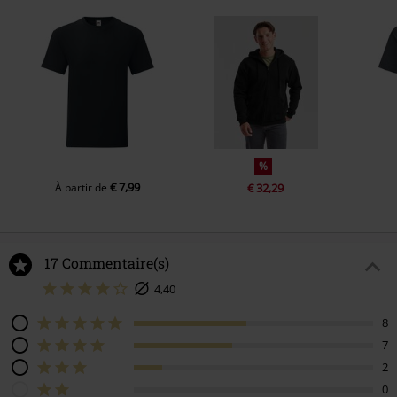
%
€ 7,99
À partir de
€ 32,29
17 Commentaire(s)
4,40
8
7
2
0