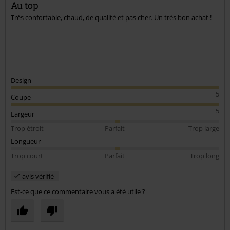
Au top
Très confortable, chaud, de qualité et pas cher. Un très bon achat !
Envoyer le commentaire
Design
5
Coupe
5
Largeur
Trop étroit
Parfait
Trop large
Longueur
Trop court
Parfait
Trop long
avis vérifié
Est-ce que ce commentaire vous a été utile ?