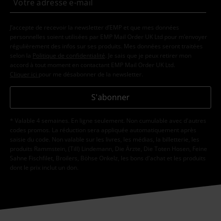
J’accepte de recevoir la newsletter d’EMP et que mes données
personnelles soient utilisées par EMP Mail Order UK Ltd pour m’envoyer
régulièrement des infos sur ses produits. Mes données seront traitées
selon la
Politique de confidentialité
. Je sais que je peux retirer mon
accord à tout moment en contactant EMP Mail Order UK Ltd.
Cliquer ici
pour me désabonner de la newsletter.
S'abonner
* Valable 4 semaines. En ligne seulement. Non cumulable avec d'autres
codes promos. La réduction sera appliquée automatiquement après
saisie du code. Non valable sur les livres, les médias, la billetterie, les
produits Rammstein, (Till) Lindemann, Die Ärzte, Die Toten Hosen, Feine
Sahne Fischfilet, Broilers, Böhse Onkelz, les bons d'achat et les produits
dont le prix inclut un don.