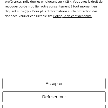
préférences individuelles en cliquant sur « {2} ». Vous avez le droit de
révoquer ou de modifier votre consentement à tout moment en
Clauses de confidentialité
cliquant sur « {3} ». Pour plus dinformations sur la protection des
données, veuillez consulter le site
Politique de confidentialité
.
Élimination des déchets et protection de l'environnement
Déclaration de Conformité
Informations sur l'accessibilité
Paramètres des Cookies
Période de rétractation
Tous nos prix sont T.T.C. Cependant, ils ne comprennent pas
les frais
denvoi.
Accepter
© 1986-2026 Large Popmerchandising BV
Refuser tout