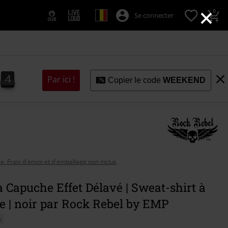
×
0
Se connecter
3
2
4
Par ici !
Copier le code
WEEKEND
2
3
se, Frais d'envoi et d'emballage non inclus
 Capuche Effet Délavé | Sweat-shirt à
 | noir par Rock Rebel by EMP
é