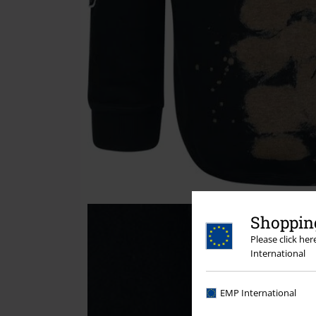
Shopping
Please click he
International
EMP International