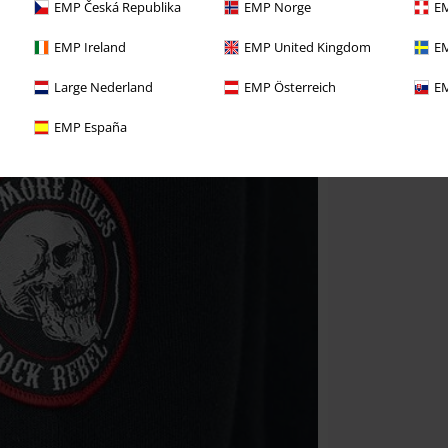
EMP Česká Republika
EMP Norge
EM
EMP Ireland
EMP United Kingdom
EM
Large Nederland
EMP Österreich
EM
EMP España