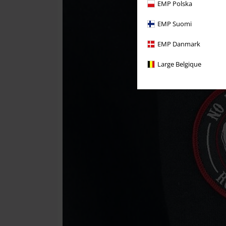
EMP Polska
EMP Suomi
EMP Danmark
Large Belgique