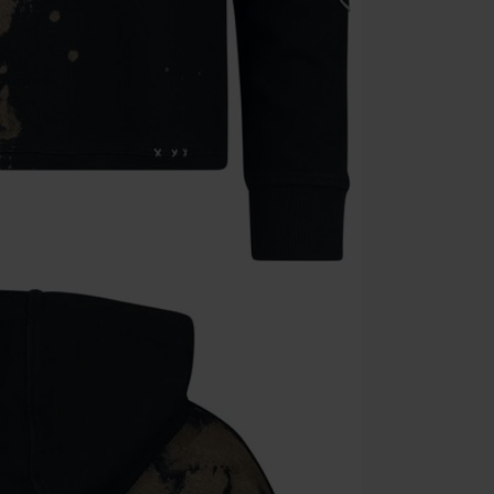
Une fois le co
Non cumulable 
multimédias, l
Toten Hosen, M