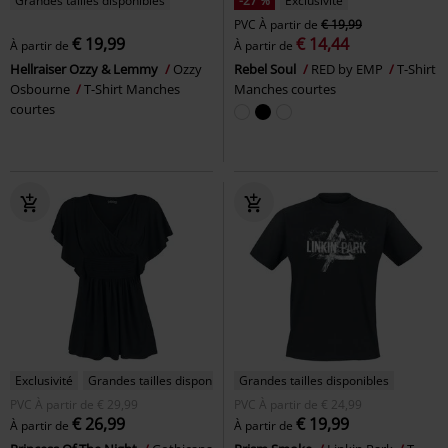
Grandes tailles disponibles
-27 %
Exclusivité
PVC
À partir de
€ 19,99
€ 19,99
€ 14,44
À partir de
À partir de
Hellraiser Ozzy & Lemmy
Ozzy
Rebel Soul
RED by EMP
T-Shirt
Osbourne
T-Shirt Manches
Manches courtes
courtes
Exclusivité
Grandes tailles disponibles
Grandes tailles disponibles
PVC
À partir de
€ 29,99
PVC
À partir de
€ 24,99
€ 26,99
€ 19,99
À partir de
À partir de