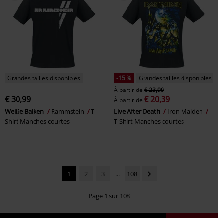
Grandes tailles disponibles
-15 %
Grandes tailles disponibles
À partir de
€ 23,99
€ 30,99
€ 20,39
À partir de
Weiße Balken
Rammstein
T-
Live After Death
Iron Maiden
Shirt Manches courtes
T-Shirt Manches courtes
1
2
3
...
108
Page 1 sur 108