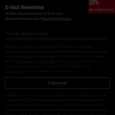
15%
E-Mail Newsletter
de réduction
Profitez d'une remise de 15 % en vous
abonnant maintenant !
Plus d'informations
J’accepte de recevoir la newsletter d’EMP et que mes données
personnelles soient utilisées par EMP Mail Order UK Ltd pour m’envoyer
régulièrement des infos sur ses produits. Mes données seront traitées
selon la
Politique de confidentialité
. Je sais que je peux retirer mon
accord à tout moment en contactant EMP Mail Order UK Ltd.
Cliquer ici
pour me désabonner de la newsletter.
S'abonner
* Valable 4 semaines. En ligne seulement. Non cumulable avec d'autres
codes promos. La réduction sera appliquée automatiquement après
saisie du code. Non valable sur les livres, les médias, la billetterie, les
produits Rammstein, (Till) Lindemann, Die Ärzte, Die Toten Hosen, Feine
Sahne Fischfilet, Broilers, Böhse Onkelz, les bons d'achat et les produits