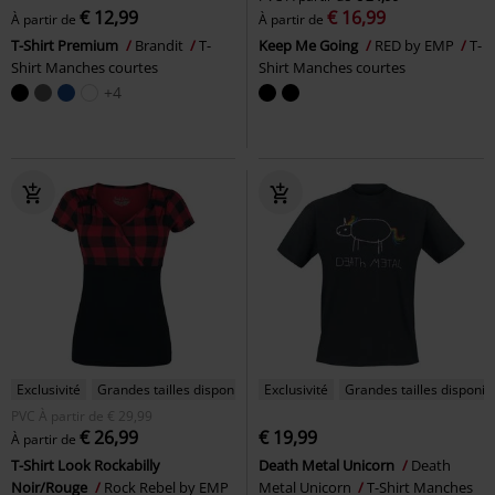
€ 12,99
€ 16,99
À partir de
À partir de
T-Shirt Premium
Brandit
T-
Keep Me Going
RED by EMP
T-
Shirt Manches courtes
Shirt Manches courtes
+4
Exclusivité
Grandes tailles disponibles
Exclusivité
Grandes tailles disponib
PVC
À partir de
€ 29,99
€ 26,99
€ 19,99
À partir de
T-Shirt Look Rockabilly
Death Metal Unicorn
Death
Noir/Rouge
Rock Rebel by EMP
Metal Unicorn
T-Shirt Manches