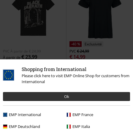
-40 %
Exclusivité
PVC
À partir de
€ 24,99
PVC
€ 24,99
€ 23,99
€ 14,99
À partir de
Into The Void
Black Sabbath
T-shirt
Gothicana by EMP
T-
Shopping from International
T-Shirt Manches courtes
Shirt Manches courtes
Please click here to visit EMP Online Shop for customers from
International
Ok
EMP International
EMP France
EMP Deutschland
EMP Italia