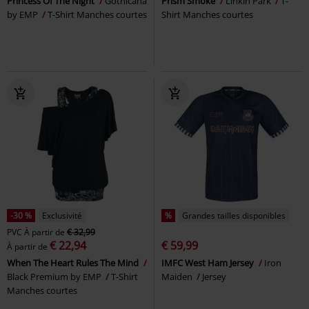
Princess Of The Night
Gothicana
Prism Smoke
Linkin Park
T-
by EMP
T-Shirt Manches courtes
Shirt Manches courtes
-30 %
Exclusivité
%
Grandes tailles disponibles
PVC
À partir de
€ 32,99
€ 22,94
€ 59,99
À partir de
When The Heart Rules The Mind
IMFC West Ham Jersey
Iron
Black Premium by EMP
T-Shirt
Maiden
Jersey
Manches courtes