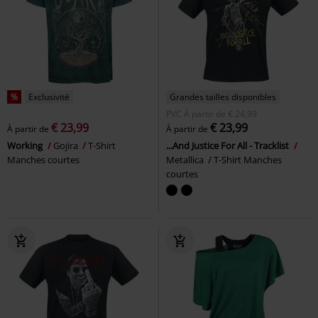
%
Exclusivité
Grandes tailles disponibles
PVC
À partir de
€ 24,99
€ 23,99
€ 23,99
À partir de
À partir de
Working
Gojira
T-Shirt
...And Justice For All - Tracklist
Manches courtes
Metallica
T-Shirt Manches
courtes