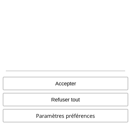
Méthodes de paiement
Envoi
PostNL Pickup
Accepter
Refuser tout
large app
Téléchargez la nouvelle Appli large gratuitement et profitez de tous
Paramètres préférences
ses avantages et de toutes ses fonctionnalités.