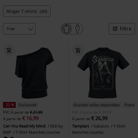
Ringer T-shirts
(40)
Filtre
-22 %
Exclusivité
Grandes tailles disponibles
Premiu
PVC
À partir de
€ 21,99
PVC
À partir de
€ 30,99
€ 16,99
€ 26,99
À partir de
À partir de
Can You Read My Mind
RED by
Templars
Sabaton
T-Shirt
EMP
T-Shirt Manches courtes
Manches courtes