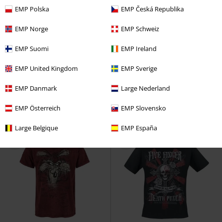
EMP Polska
EMP Česká Republika
EMP Norge
EMP Schweiz
Exclusivité
Grandes tailles disponibles
-33 %
Exclusivité
EMP Suomi
EMP Ireland
PVC
À partir de
€ 34,99
PVC
€ 29,99
€ 26,99
€ 19,99
À partir de
EMP United Kingdom
EMP Sverige
Hybrid Theory
Linkin Park
T-
T-Shirt Noir Imprimé Frontal &
Shirt Manches courtes
Délavé
Rock Rebel by EMP
T-
EMP Danmark
Large Nederland
Shirt Manches courtes
EMP Österreich
EMP Slovensko
Large Belgique
EMP España