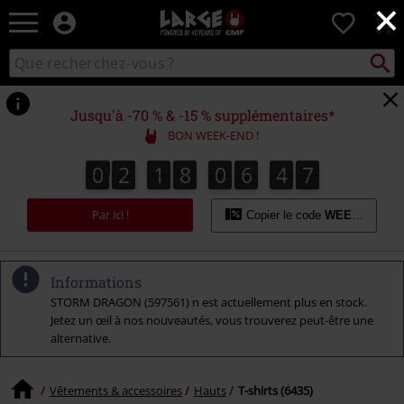
×
EMP
0
-
Merchandising
Recher
Rechercher
Musique,
sur
Gaming,
le
Films
catalogue
Jusqu'à -70 % & -15 % supplémentaires*
&
BON WEEK-END !
Séries
TV
0
2
1
8
0
6
4
6
0
2
1
8
0
6
4
5
4
4
7
5
6
-
Modes
Par ici !
alternatives
Copier le code
WEEKEND
Informations
STORM DRAGON (597561) n est actuellement plus en stock.
Jetez un œil à nos nouveautés, vous trouverez peut-être une
alternative.
Vêtements & accessoires
Hauts
T-shirts (6435)