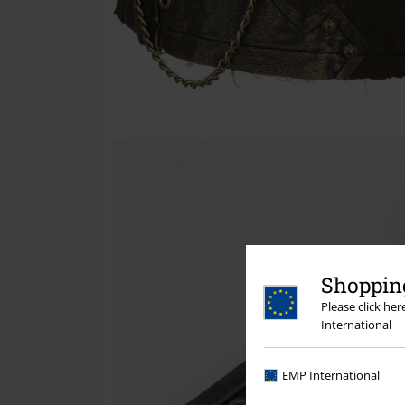
Shopping
Please click he
International
EMP International