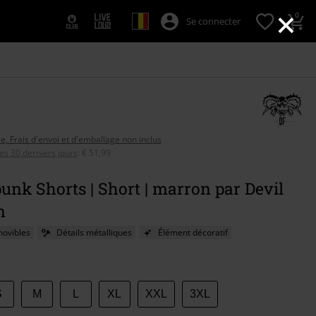
×
0
Se connecter
se, Frais d'envoi et d'emballage non inclus
ces 30 derniers jours
:
€ 51,99
nk Shorts | Short | marron par Devil
n
movibles
Détails métalliques
Élément décoratif
sez
S
M
L
XL
XXL
3XL