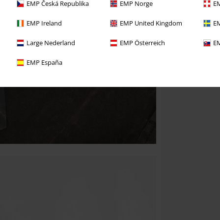
EMP Česká Republika
EMP Norge
EM
EMP Ireland
EMP United Kingdom
EM
Large Nederland
EMP Österreich
EM
EMP España