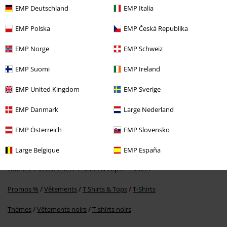
EMP Deutschland
EMP Italia
EMP Polska
EMP Česká Republika
EMP Norge
EMP Schweiz
EMP Suomi
EMP Ireland
EMP United Kingdom
EMP Sverige
€ 19,99
EMP Danmark
Large Nederland
EMP Österreich
EMP Slovensko
Plus de catégories. Plus d'options.
Divertissement
Large Belgique
EMP España
Homme
Vêtements
T-Shirts & Tops
T-Shirts
Promos %
Vêtements
T Shirts & Tops
T-Shirts
Thèmes
Vêtements noirs
T-shirts noirs