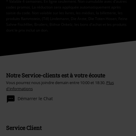
* Valable 4 semaines. En ligne seulement. Non cumulable avec d'autres
codes promos. La réduction sera appliquée automatiquement après
saisie du code. Non valable sur les livres, les médias, la billetterie, les
produits Rammstein, (Till) Lindemann, Die Ärzte, Die Toten Hosen, Feine
Sahne Fischfilet, Broilers, Böhse Onkelz, les bons d'achat et les produits
dont le prix inclut un don.
Notre Service-clients est à votre écoute
Vous pourrez nous joindre demain entre 10:00 et 18:30.
Plus
d'informations
Démarrer le Chat
Service Client