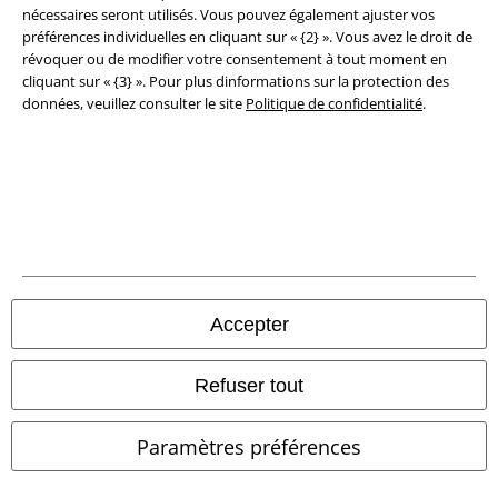
nécessaires seront utilisés. Vous pouvez également ajuster vos
préférences individuelles en cliquant sur « {2} ». Vous avez le droit de
révoquer ou de modifier votre consentement à tout moment en
cliquant sur « {3} ». Pour plus dinformations sur la protection des
données, veuillez consulter le site
Politique de confidentialité
.
Légal
Conditions générales
Éditeur
Clauses de confidentialité
Accepter
Élimination des déchets et protection de l'environnement
Refuser tout
Déclaration de Conformité
Paramètres préférences
Informations sur l'accessibilité
Paramètres des Cookies