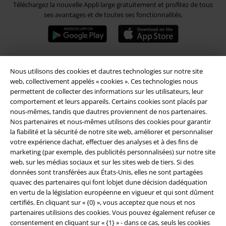
Téléchargez la nouvelle Appli large gratuitement et profitez de tous
ses avantages et de toutes ses fonctionnalités.
Nous utilisons des cookies et dautres technologies sur notre site
A Warner Music Group Company
web, collectivement appelés « cookies ». Ces technologies nous
permettent de collecter des informations sur les utilisateurs, leur
comportement et leurs appareils. Certains cookies sont placés par
nous-mêmes, tandis que dautres proviennent de nos partenaires.
Nos partenaires et nous-mêmes utilisons des cookies pour garantir
la fiabilité et la sécurité de notre site web, améliorer et personnaliser
votre expérience dachat, effectuer des analyses et à des fins de
Sécurité
marketing (par exemple, des publicités personnalisées) sur notre site
web, sur les médias sociaux et sur les sites web de tiers. Si des
données sont transférées aux États-Unis, elles ne sont partagées
quavec des partenaires qui font lobjet dune décision dadéquation
en vertu de la législation européenne en vigueur et qui sont dûment
certifiés. En cliquant sur « {0} », vous acceptez que nous et nos
partenaires utilisions des cookies. Vous pouvez également refuser ce
consentement en cliquant sur « {1} » - dans ce cas, seuls les cookies