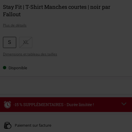
Stay Fit | T-Shirt Manches courtes | noir par
Fallout
Plus de détails
Choisissez
S
XL
votre
Dimensions et tableau des tailles
taille
Disponible
-15 % SUPPLÉMENTAIRES - Durée limitée !
Code
WEEKEND
Copier le code
Valable jusqu'au 09/08/2026
Paiement sur facture