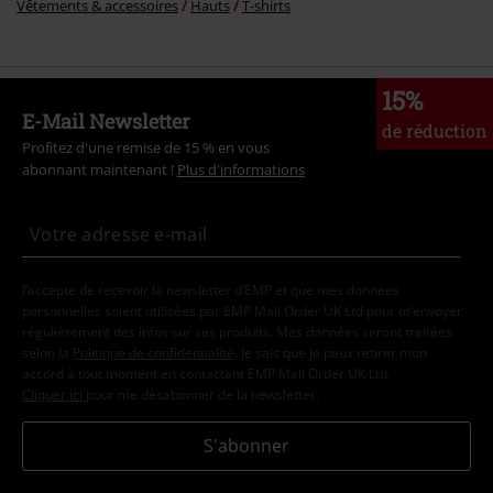
Vêtements & accessoires
Hauts
T-shirts
15%
E-Mail Newsletter
de réduction
Profitez d'une remise de 15 % en vous
abonnant maintenant !
Plus d'informations
J’accepte de recevoir la newsletter d’EMP et que mes données
personnelles soient utilisées par EMP Mail Order UK Ltd pour m’envoyer
régulièrement des infos sur ses produits. Mes données seront traitées
selon la
Politique de confidentialité
. Je sais que je peux retirer mon
accord à tout moment en contactant EMP Mail Order UK Ltd.
Cliquer ici
pour me désabonner de la newsletter.
S'abonner