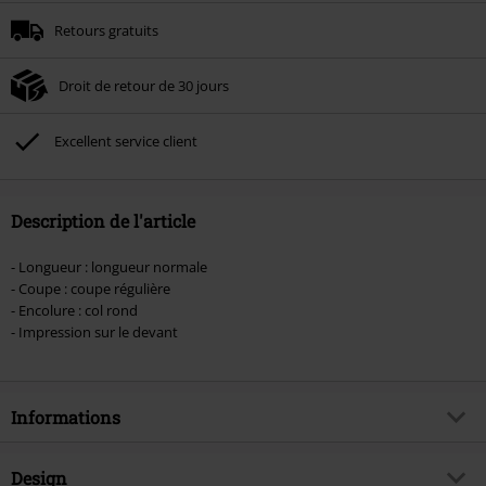
Minimum de commande : € 49,99.
Retours gratuits
Une fois le code saisi, la réduction sera automatiquement déduite à la fin de
la commande.
Droit de retour de 30 jours
Non cumulable avec dautres promotions. Non valable sur : les livres, les
supports multimédias, les billets, Rammstein, (Till) Lindemann, Böhse Onkelz,
Broilers, Die Ärzte, Die Toten Hosen, Metality, les bons d'achat et les articles
Excellent service client
incluant un don.
Description de l'article
- Longueur : longueur normale
- Coupe : coupe régulière
- Encolure : col rond
- Impression sur le devant
Informations
Article n°.
579623
Design