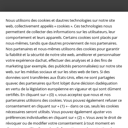
Nous utilisons des cookies et dautres technologies sur notre site
web, collectivement appelés « cookies ». Ces technologies nous
permettent de collecter des informations sur les utilisateurs, leur
comportement et leurs appareils. Certains cookies sont placés par
nous-mêmes, tandis que dautres proviennent de nos partenaires.
Nos partenaires et nous-mêmes utilisons des cookies pour garantir
la fiabilité et la sécurité de notre site web, améliorer et personnaliser
Légal
votre expérience dachat, effectuer des analyses et à des fins de
marketing (par exemple, des publicités personnalisées) sur notre site
Conditions générales
web, sur les médias sociaux et sur les sites web de tiers. Si des
données sont transférées aux États-Unis, elles ne sont partagées
Éditeur
quavec des partenaires qui font lobjet dune décision dadéquation
en vertu de la législation européenne en vigueur et qui sont dûment
certifiés. En cliquant sur « {0} », vous acceptez que nous et nos
Clauses de confidentialité
partenaires utilisions des cookies. Vous pouvez également refuser ce
consentement en cliquant sur « {1} » - dans ce cas, seuls les cookies
Élimination des déchets et protection de l'environnement
nécessaires seront utilisés. Vous pouvez également ajuster vos
préférences individuelles en cliquant sur « {2} ». Vous avez le droit de
Déclaration de Conformité
révoquer ou de modifier votre consentement à tout moment en