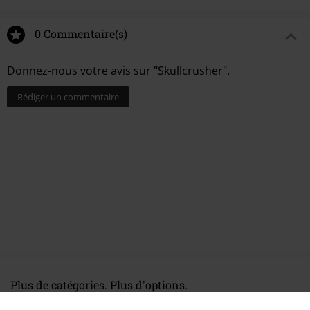
0 Commentaire(s)
Donnez-nous votre avis sur "Skullcrusher".
Rédiger un commentaire
Plus de catégories. Plus d'options.
Musique
Médias
Vinyle