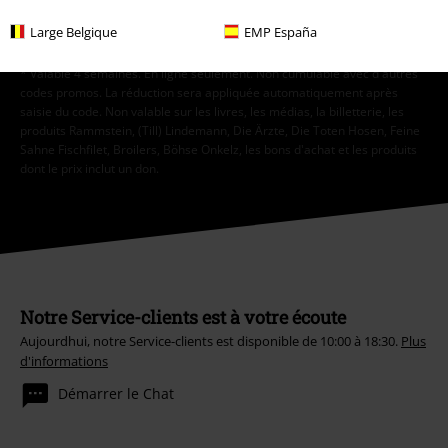
S'abonner
Large Belgique
EMP España
* Valable 4 semaines. En ligne seulement. Non cumulable avec d'autres
codes promos. La réduction sera appliquée automatiquement après
saisie du code. Non valable sur les livres, les médias, la billetterie, les
produits Rammstein, (Till) Lindemann, Die Ärzte, Die Toten Hosen, Feine
Sahne Fischfilet, Broilers, Böhse Onkelz, les bons d'achat et les produits
dont le prix inclut un don.
Notre Service-clients est à votre écoute
Aujourdhui, notre Service-clients est disponible de 10:00 à 18:30.
Plus
d'informations
Démarrer le Chat