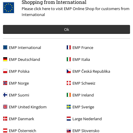
Shopping from International
Please click here to visit EMP Online Shop for customers from
Promos %
Médias
Vinyl
International
Musique
Les Styles
Thrash Metal
Ok
15%
EMP International
EMP France
E-Mail Newsletter
de réduction
EMP Deutschland
EMP Italia
Profitez d'une remise de 15 % en vous
abonnant maintenant !
Plus d'informations
EMP Polska
EMP Česká Republika
EMP Norge
EMP Schweiz
EMP Suomi
EMP Ireland
J’accepte de recevoir la newsletter d’EMP et que mes données
personnelles soient utilisées par EMP Mail Order UK Ltd pour m’envoyer
EMP United Kingdom
EMP Sverige
régulièrement des infos sur ses produits. Mes données seront traitées
selon la
Politique de confidentialité
. Je sais que je peux retirer mon
EMP Danmark
Large Nederland
accord à tout moment en contactant EMP Mail Order UK Ltd.
Cliquer ici
pour me désabonner de la newsletter.
EMP Österreich
EMP Slovensko