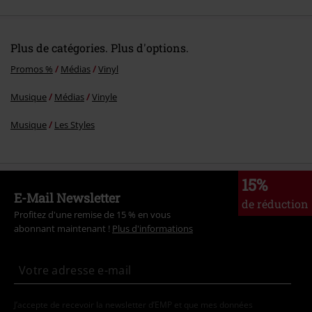
Plus de catégories. Plus d'options.
Promos %
Médias
Vinyl
Musique
Médias
Vinyle
Musique
Les Styles
15%
E-Mail Newsletter
de réduction
Profitez d'une remise de 15 % en vous
abonnant maintenant !
Plus d'informations
J’accepte de recevoir la newsletter d’EMP et que mes données