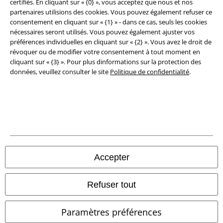
certifiés. En cliquant sur « {0} », vous acceptez que nous et nos
partenaires utilisions des cookies. Vous pouvez également refuser ce
Élimination des déchets et protection de l'environnement
consentement en cliquant sur « {1} » - dans ce cas, seuls les cookies
nécessaires seront utilisés. Vous pouvez également ajuster vos
Déclaration de Conformité
préférences individuelles en cliquant sur « {2} ». Vous avez le droit de
révoquer ou de modifier votre consentement à tout moment en
cliquant sur « {3} ». Pour plus dinformations sur la protection des
Informations sur l'accessibilité
données, veuillez consulter le site
Politique de confidentialité
.
Paramètres des Cookies
Période de rétractation
Tous nos prix sont T.T.C. Cependant, ils ne comprennent pas
les frais
denvoi.
© 1986-2026 Large Popmerchandising BV
Accepter
Refuser tout
Boutiques en ligne EMP
Paramètres préférences