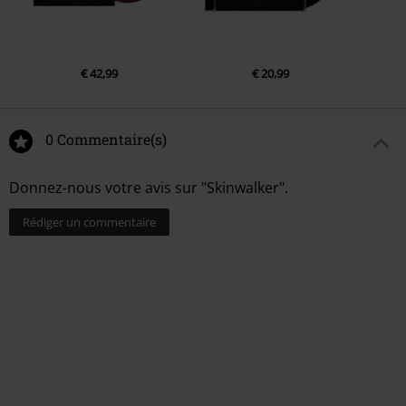
5.
The Iconoclast
LP 2
€ 42,99
€ 20,99
1.
When The Fire Dies
2.
Fall Upon The Earth
0 Commentaire(s)
3.
Skinwalker
4.
Shattered Remains
Donnez-nous votre avis sur "Skinwalker".
Rédiger un commentaire