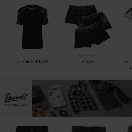
PVC
€ 29,99
€ 14,99
À partir de
€ 26,99
PVC
À