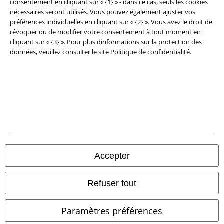
consentement en cliquant sur « {1} » - dans ce cas, seuls les cookies
Clauses de confidentialité
nécessaires seront utilisés. Vous pouvez également ajuster vos
préférences individuelles en cliquant sur « {2} ». Vous avez le droit de
révoquer ou de modifier votre consentement à tout moment en
Élimination des déchets et protection de l'environnement
cliquant sur « {3} ». Pour plus dinformations sur la protection des
données, veuillez consulter le site
Politique de confidentialité
.
Déclaration de Conformité
Informations sur l'accessibilité
Paramètres des Cookies
Période de rétractation
Tous nos prix sont T.T.C. Cependant, ils ne comprennent pas
les frais
denvoi.
Accepter
© 1986-2026 Large Popmerchandising BV
Refuser tout
Paramètres préférences
Boutiques en ligne EMP