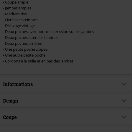
- Coupe ample
- Jambes amples
- Medium rise
- Livré avec ceinture
- Délavage vintage
- Deux poches avec boutons pression sur les jambes
- Deux poches latérales fendues
- Deux poches arrières
- Une petite poche zippée
- Une autre petite poche
- Cordons à la taille et en bas des jambes
Informations
Article n°.
452368
Design
Titre
Short Savage Vintage
Catégorie de produit
Short
Brand
Coupe
Brandit
Motif
Camouflage
Thématiques
Basics, StreetWear
Hauteur taille pantalon
Taille Medium