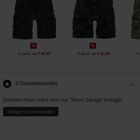
%
%
€ 30,99
€ 32,99
À partir de
À partir de
À
0 Commentaire(s)
Donnez-nous votre avis sur "Short Savage Vintage".
Rédiger un commentaire