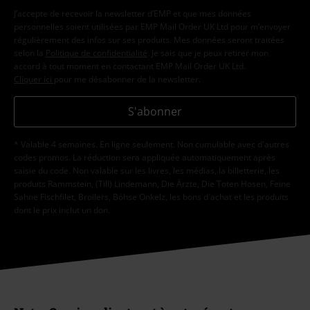
J’accepte de recevoir la newsletter d’EMP et que mes données
personnelles soient utilisées par EMP Mail Order UK Ltd pour m’envoyer
régulièrement des infos sur ses produits. Mes données seront traitées
selon la
Politique de confidentialité
. Je sais que je peux retirer mon
accord à tout moment en contactant EMP Mail Order UK Ltd.
Cliquer ici
pour me désabonner de la newsletter.
S'abonner
* Valable 4 semaines. En ligne seulement. Non cumulable avec d'autres
codes promos. La réduction sera appliquée automatiquement après
saisie du code. Non valable sur les livres, les médias, la billetterie, les
produits Rammstein, (Till) Lindemann, Die Ärzte, Die Toten Hosen, Feine
Sahne Fischfilet, Broilers, Böhse Onkelz, les bons d'achat et les produits
dont le prix inclut un don.