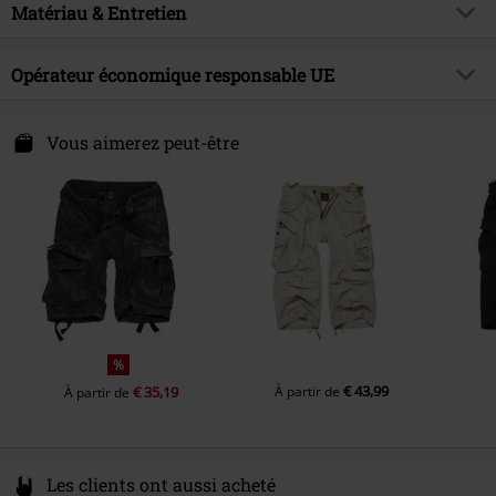
Longueur du vêtement
Courte
Couleur
Matériau & Entretien
camouflage sombre
Thématiques
CasualWear, RockWear, Festival
Date de sortie
01/04/2024
Matière extérieure
65% Polyester, 35% Coton
Opérateur économique responsable UE
Collection
Homme
Instruction d'entretien
Lavage en machine
Brandit Textil GmbH
Spichernstraße 6A
Vous aimerez peut-être
50672 Köln
Germany
info@brandit-wear.com
%
€ 43,99
€ 35,19
À partir de
À partir de
Les clients ont aussi acheté