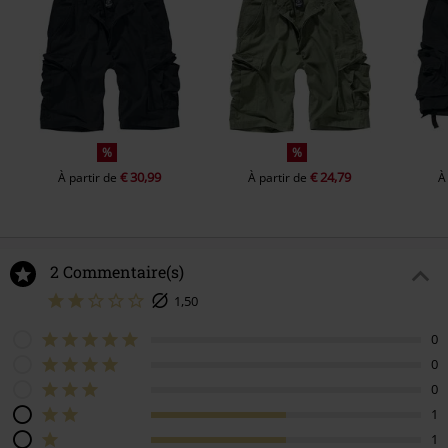
%
%
€ 30,99
€ 24,79
À partir de
À partir de
À
2 Commentaire(s)
1,50
0
0
0
1
1