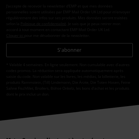
J’accepte de recevoir la newsletter d’EMP et que mes données
personnelles soient utilisées par EMP Mail Order UK Ltd pour m’envoyer
régulièrement des infos sur ses produits. Mes données seront traitées
selon la
Politique de confidentialité
. Je sais que je peux retirer mon
accord à tout moment en contactant EMP Mail Order UK Ltd.
Cliquer ici
pour me désabonner de la newsletter.
S'abonner
* Valable 4 semaines. En ligne seulement. Non cumulable avec d'autres
codes promos. La réduction sera appliquée automatiquement après
saisie du code. Non valable sur les livres, les médias, la billetterie, les
produits Rammstein, (Till) Lindemann, Die Ärzte, Die Toten Hosen, Feine
Sahne Fischfilet, Broilers, Böhse Onkelz, les bons d'achat et les produits
dont le prix inclut un don.