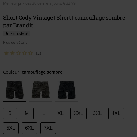
Meilleur prix ces 30 derniers jours
:
€ 32,99
Short Cody Vintage | Short | camouflage sombre
par Brandit
Exclusivité
Plus de détails
(2)
Choisissez
Couleur:
camouflage sombre
votre
taille
S
M
L
XL
XXL
3XL
4XL
5XL
6XL
7XL