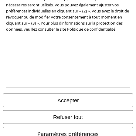
nécessaires seront utilisés. Vous pouvez également ajuster vos
Clauses de confidentialité
préférences individuelles en cliquant sur « {2} ». Vous avez le droit de
révoquer ou de modifier votre consentement à tout moment en
Élimination des déchets et protection de l'environnement
cliquant sur « {3} ». Pour plus dinformations sur la protection des
données, veuillez consulter le site
Politique de confidentialité
.
Déclaration de Conformité
Informations sur l'accessibilité
Paramètres des Cookies
Période de rétractation
Tous nos prix sont T.T.C. Cependant, ils ne comprennent pas
les frais
denvoi.
Accepter
© 1986-2026 Large Popmerchandising BV
Refuser tout
Paramètres préférences
Boutiques en ligne EMP