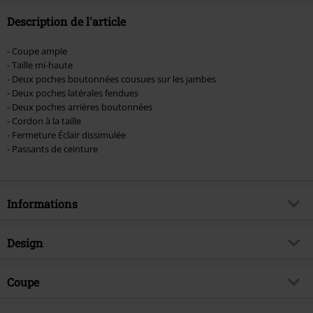
Description de l'article
- Coupe ample
- Taille mi-haute
- Deux poches boutonnées cousues sur les jambes
- Deux poches latérales fendues
- Deux poches arrières boutonnées
- Cordon à la taille
- Fermeture Éclair dissimulée
- Passants de ceinture
Informations
Article n°.
389323
Design
Titre
Short Cody Vintage
Catégorie de produit
Short
Brand
Coupe
Brandit
Motif
Uni
Exclusivité EMP
Oui