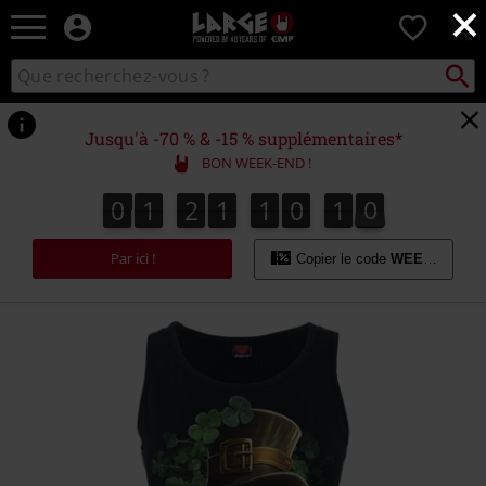
×
EMP
0
-
Merchandising
Recher
Rechercher
Musique,
sur
Gaming,
le
Films
catalogue
Jusqu'à -70 % & -15 % supplémentaires*
&
BON WEEK-END !
Séries
TV
0
1
2
1
1
0
1
0
0
1
2
1
1
0
0
9
1
1
0
-
9
0
Modes
Par ici !
alternatives
Copier le code
WEEKEND
https://www.large.be/fr/p/shenanigans/584908.html