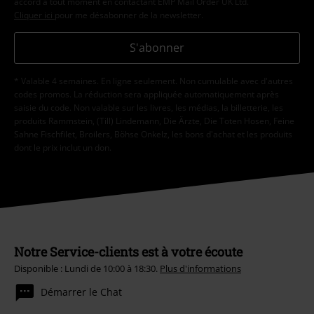
accord à tout moment en contactant EMP Mail Order UK Ltd.
Cliquer ici
pour me désabonner de la newsletter.
S'abonner
* Valable 4 semaines. En ligne seulement. Non cumulable avec d'autres
codes promos. La réduction sera appliquée automatiquement après
saisie du code. Non valable sur les livres, les médias, la billetterie, les
produits Rammstein, (Till) Lindemann, Die Ärzte, Die Toten Hosen, Feine
Sahne Fischfilet, Broilers, Böhse Onkelz, les bons d'achat et les produits
dont le prix inclut un don.
Notre Service-clients est à votre écoute
Disponible : Lundi de 10:00 à 18:30.
Plus d'informations
Démarrer le Chat