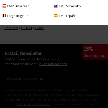
EMP Österreich
EMP Slovensko
Promos %
Vêtements
T Shirts & Tops
Tops
Large Belgique
EMP España
Femme
Vêtements
T-Shirts & Tops
Tops
Promos %
OUTLET
Hauts
15%
E-Mail Newsletter
de réduction
Profitez d'une remise de 15 % en vous
abonnant maintenant !
Plus d'informations
J’accepte de recevoir la newsletter d’EMP et que mes données
personnelles soient utilisées par EMP Mail Order UK Ltd pour m’envoyer
régulièrement des infos sur ses produits. Mes données seront traitées
selon la
Politique de confidentialité
. Je sais que je peux retirer mon