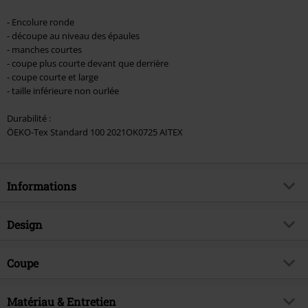
- Encolure ronde
- découpe au niveau des épaules
- manches courtes
- coupe plus courte devant que derrière
- coupe courte et large
- taille inférieure non ourlée
Durabilité :
ÖEKO-Tex Standard 100 2021OK0725 AITEX
Informations
Article n°.
558062
Design
Titre
Selma
Catégorie de produit
T-Shirt Manches courtes
Brand
Coupe
Outer Vision
Motif
Uni
Exclusivité EMP
Oui
Coupe de l'article
Regular / Coupe standard
Encolure
Matériau & Entretien
Col rond
Thématiques
Basics