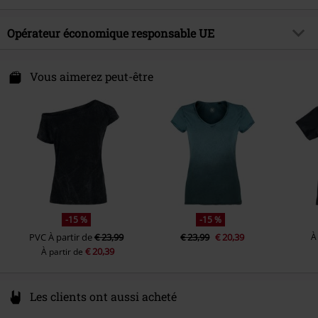
Couleur
noir
Date de sortie
24/04/2024
Matière extérieure
100% Coton
Opérateur économique responsable UE
Collection
Femme
Instruction d'entretien
Lavage en machine
Outer Vision s. l.
Certification
OEKO-TEX ® Standard 100
Avda Paisos Catalanes 168
Vous aimerez peut-être
17457 Riudellots de la Selva- GIRONA
Spain
https://www.outer-vision.com/es/
-15 %
-15 %
PVC
À partir de
€ 23,99
€ 23,99
€ 20,39
À
€ 20,39
À partir de
Les clients ont aussi acheté