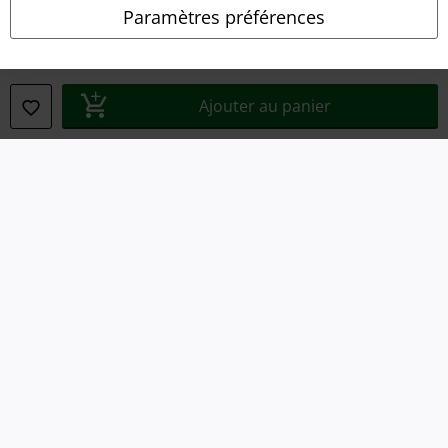
Clauses de confidentialité
Paramètres préférences
Élimination des déchets et protection de l'environnement
Déclaration de Conformité
Ajouter au panier
Informations sur l'accessibilité
Paramètres des Cookies
Période de rétractation
Tous nos prix sont T.T.C. Cependant, ils ne comprennent pas
les frais
denvoi.
© 1986-2026 Large Popmerchandising BV
Boutiques en ligne EMP