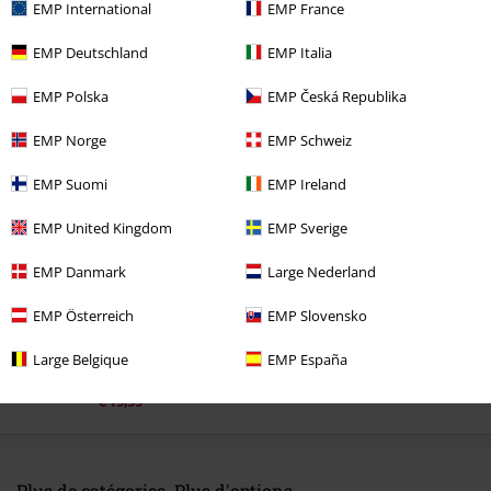
EMP International
EMP France
EMP Deutschland
EMP Italia
EMP Polska
EMP Česká Republika
EMP Norge
EMP Schweiz
Dernière visite
EMP Suomi
EMP Ireland
EMP United Kingdom
EMP Sverige
EMP Danmark
Large Nederland
EMP Österreich
EMP Slovensko
Large Belgique
EMP España
%
€ 19,99
Plus de catégories. Plus d'options.