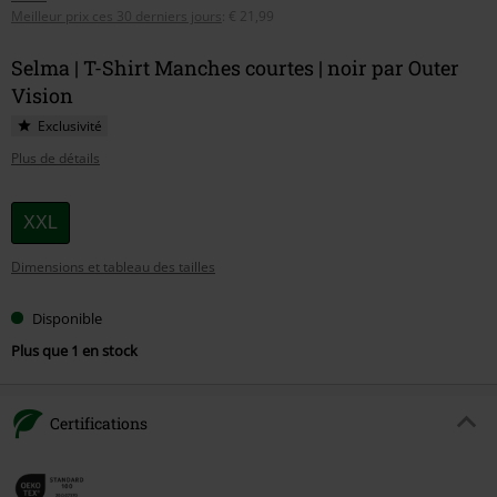
Meilleur prix ces 30 derniers jours
:
€ 21,99
Selma | T-Shirt Manches courtes | noir par Outer
Vision
Exclusivité
Plus de détails
Choisissez
XXL
votre
Dimensions et tableau des tailles
taille
Disponible
Plus que 1 en stock
Certifications