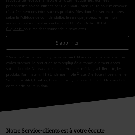
J’accepte de recevoir la newsletter d’EMP et que mes données
personnelles soient utilisées par EMP Mail Order UK Ltd pour m’envoyer
régulièrement des infos sur ses produits. Mes données seront traitées
selon la
Politique de confidentialité
. Je sais que je peux retirer mon
accord à tout moment en contactant EMP Mail Order UK Ltd.
Cliquer ici
pour me désabonner de la newsletter.
S'abonner
* Valable 4 semaines. En ligne seulement. Non cumulable avec d'autres
codes promos. La réduction sera appliquée automatiquement après
saisie du code. Non valable sur les livres, les médias, la billetterie, les
produits Rammstein, (Till) Lindemann, Die Ärzte, Die Toten Hosen, Feine
Sahne Fischfilet, Broilers, Böhse Onkelz, les bons d'achat et les produits
dont le prix inclut un don.
Notre Service-clients est à votre écoute