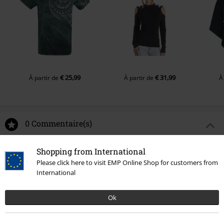
€ 25,99
€ 31,99
À partir de
À partir de
À
0 Commentaire(s)
Donnez-nous votre avis sur "Selma".
Shopping from International
Please click here to visit EMP Online Shop for customers from
Rédiger un commentaire
International
Ok