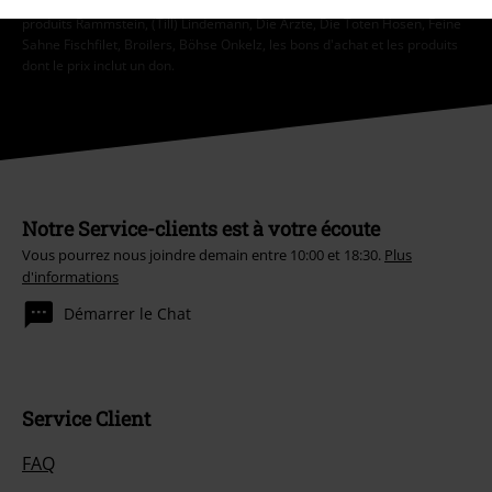
saisie du code. Non valable sur les livres, les médias, la billetterie, les
produits Rammstein, (Till) Lindemann, Die Ärzte, Die Toten Hosen, Feine
Sahne Fischfilet, Broilers, Böhse Onkelz, les bons d'achat et les produits
dont le prix inclut un don.
Notre Service-clients est à votre écoute
Vous pourrez nous joindre demain entre 10:00 et 18:30.
Plus
d'informations
Démarrer le Chat
Service Client
FAQ