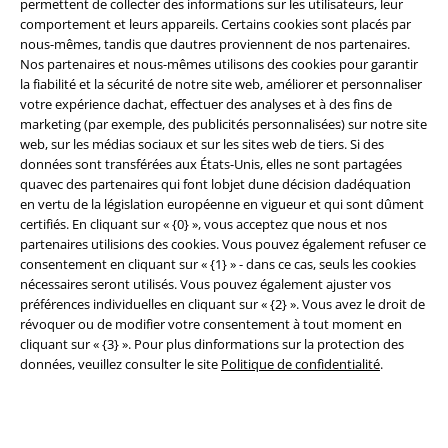
permettent de collecter des informations sur les utilisateurs, leur
comportement et leurs appareils. Certains cookies sont placés par
nous-mêmes, tandis que dautres proviennent de nos partenaires.
Nos partenaires et nous-mêmes utilisons des cookies pour garantir
la fiabilité et la sécurité de notre site web, améliorer et personnaliser
Légal
votre expérience dachat, effectuer des analyses et à des fins de
marketing (par exemple, des publicités personnalisées) sur notre site
Conditions générales
web, sur les médias sociaux et sur les sites web de tiers. Si des
données sont transférées aux États-Unis, elles ne sont partagées
Éditeur
quavec des partenaires qui font lobjet dune décision dadéquation
en vertu de la législation européenne en vigueur et qui sont dûment
certifiés. En cliquant sur « {0} », vous acceptez que nous et nos
Clauses de confidentialité
partenaires utilisions des cookies. Vous pouvez également refuser ce
consentement en cliquant sur « {1} » - dans ce cas, seuls les cookies
Élimination des déchets et protection de l'environnement
nécessaires seront utilisés. Vous pouvez également ajuster vos
préférences individuelles en cliquant sur « {2} ». Vous avez le droit de
Déclaration de Conformité
révoquer ou de modifier votre consentement à tout moment en
cliquant sur « {3} ». Pour plus dinformations sur la protection des
Informations sur l'accessibilité
données, veuillez consulter le site
Politique de confidentialité
.
Paramètres des Cookies