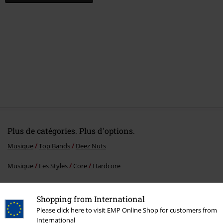
Plus de catégories. Plus d'options.
Musique
Top Bands
Deez Nuts
Musique
Les Styles
Core
Hardcore
Promos %
Médias
Vinyl
Shopping from International
Musique
Médias
Vinyle
Please click here to visit EMP Online Shop for customers from
International