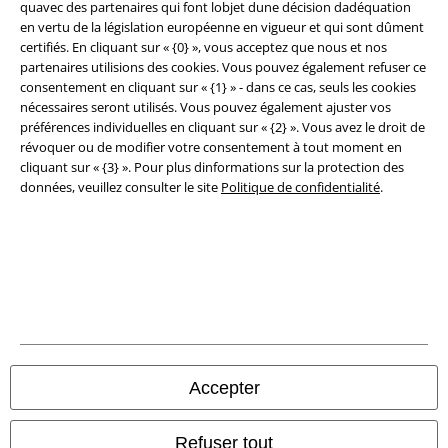
quavec des partenaires qui font lobjet dune décision dadéquation
en vertu de la législation européenne en vigueur et qui sont dûment
Éditeur
certifiés. En cliquant sur « {0} », vous acceptez que nous et nos
partenaires utilisions des cookies. Vous pouvez également refuser ce
Clauses de confidentialité
consentement en cliquant sur « {1} » - dans ce cas, seuls les cookies
nécessaires seront utilisés. Vous pouvez également ajuster vos
Élimination des déchets et protection de l'environnement
préférences individuelles en cliquant sur « {2} ». Vous avez le droit de
révoquer ou de modifier votre consentement à tout moment en
Déclaration de Conformité
cliquant sur « {3} ». Pour plus dinformations sur la protection des
données, veuillez consulter le site
Politique de confidentialité
.
Informations sur l'accessibilité
Paramètres des Cookies
Période de rétractation
Tous nos prix sont T.T.C. Cependant, ils ne comprennent pas
les frais
denvoi.
Accepter
© 1986-2026 Large Popmerchandising BV
Refuser tout