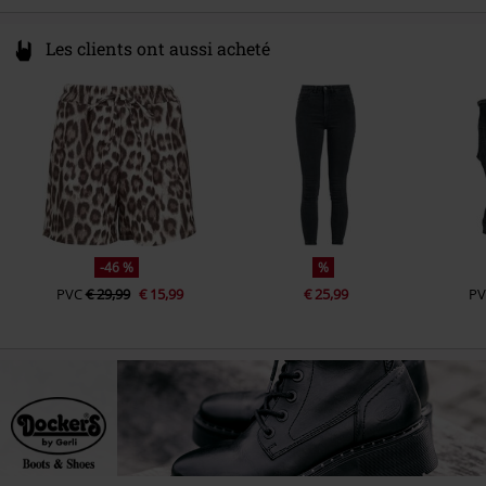
Les clients ont aussi acheté
-46 %
%
PVC
€ 29,99
€ 15,99
€ 25,99
PV