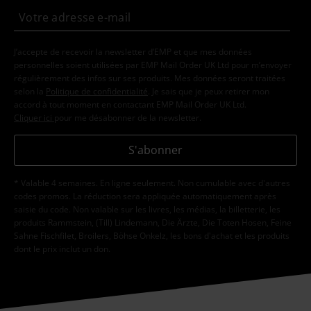
J’accepte de recevoir la newsletter d’EMP et que mes données
personnelles soient utilisées par EMP Mail Order UK Ltd pour m’envoyer
régulièrement des infos sur ses produits. Mes données seront traitées
selon la
Politique de confidentialité
. Je sais que je peux retirer mon
accord à tout moment en contactant EMP Mail Order UK Ltd.
Cliquer ici
pour me désabonner de la newsletter.
S'abonner
* Valable 4 semaines. En ligne seulement. Non cumulable avec d'autres
codes promos. La réduction sera appliquée automatiquement après
saisie du code. Non valable sur les livres, les médias, la billetterie, les
produits Rammstein, (Till) Lindemann, Die Ärzte, Die Toten Hosen, Feine
Sahne Fischfilet, Broilers, Böhse Onkelz, les bons d'achat et les produits
dont le prix inclut un don.