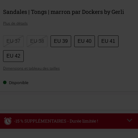
Sandales | Tongs | marron par Dockers by Gerli
Plus de détails
Choisissez
EU 37
EU 38
EU 39
EU 40
EU 41
votre
taille
EU 42
Dimensions et tableau des tailles
Disponible
-15 % SUPPLÉMENTAIRES - Durée limitée !
Code
WEEKEND
Copier le code