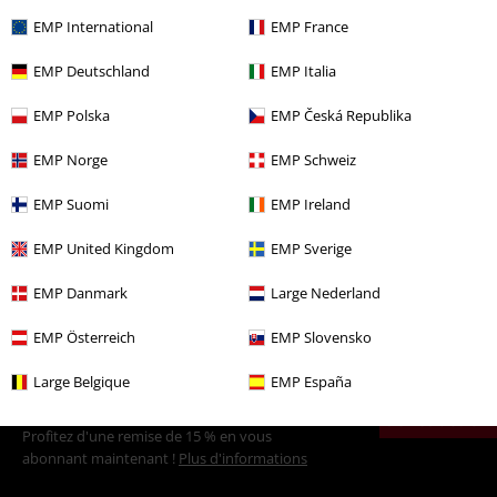
EMP International
EMP France
EMP Deutschland
EMP Italia
Plus de catégories. Plus d'options.
EMP Polska
EMP Česká Republika
Vêtements & accessoires
Chaussures & Chaussettes
Sandales
EMP Norge
EMP Schweiz
Vêtements de marque
Chaussures
EMP Suomi
EMP Ireland
Vêtements de marque
Vêtements
EMP United Kingdom
EMP Sverige
Vêtements de marque
Dockers by Gerli
Sandales
EMP Danmark
Large Nederland
Vêtements de marque
Femme
EMP Österreich
EMP Slovensko
Large Belgique
EMP España
15%
E-Mail Newsletter
de réduction
Profitez d'une remise de 15 % en vous
abonnant maintenant !
Plus d'informations