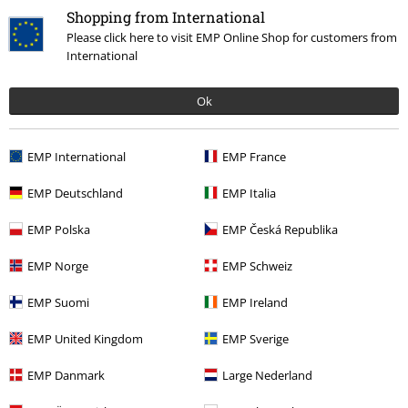
Shopping from International
Please click here to visit EMP Online Shop for customers from
International
Commentaire
Ok
Aurelie C.
EMP International
EMP France
1 Commentaire
Posté le : jeudi, 18 déc. 2025
EMP Deutschland
EMP Italia
Taille achetée: XL
EMP Polska
EMP Česká Republika
Super
Envoyer le commentaire
Très bonne haut mais taille un peu petit. J’aurais du prendre une
EMP Norge
EMP Schweiz
taille au dessus pour être plus comfortable.
EMP Suomi
EMP Ireland
EMP United Kingdom
EMP Sverige
Qualité
EMP Danmark
Large Nederland
5
Design