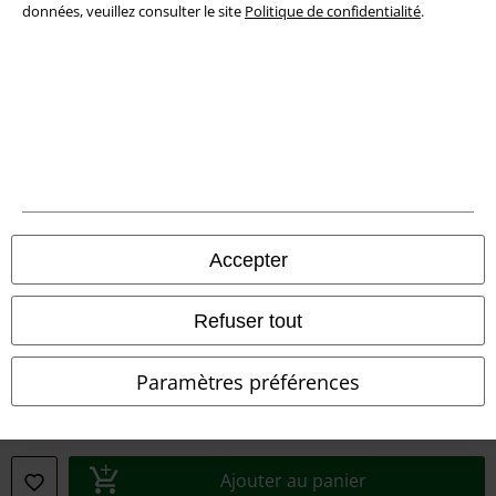
données, veuillez consulter le site
Politique de confidentialité
.
Légal
Conditions générales
Éditeur
Clauses de confidentialité
Accepter
Élimination des déchets et protection de l'environnement
Refuser tout
Déclaration de Conformité
Paramètres préférences
Informations sur l'accessibilité
Paramètres des Cookies
Ajouter au panier