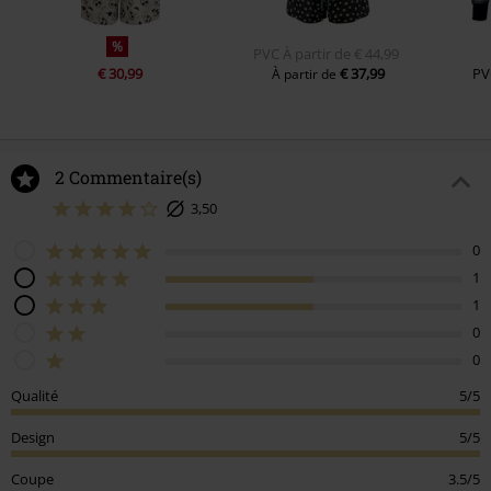
%
PVC
À partir de
€ 44,99
€ 30,99
€ 37,99
PV
À partir de
2 Commentaire(s)
3,50
0
1
1
0
0
Qualité
5/5
Design
5/5
Coupe
3.5/5