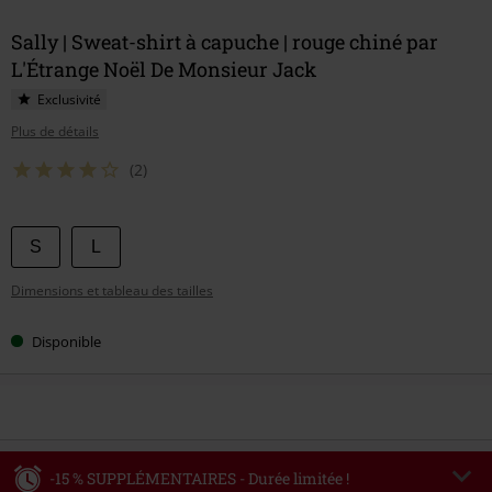
Sally | Sweat-shirt à capuche | rouge chiné par
L'Étrange Noël De Monsieur Jack
Exclusivité
Plus de détails
(2)
Choisissez
S
L
votre
Dimensions et tableau des tailles
taille
Disponible
-15 % SUPPLÉMENTAIRES - Durée limitée !