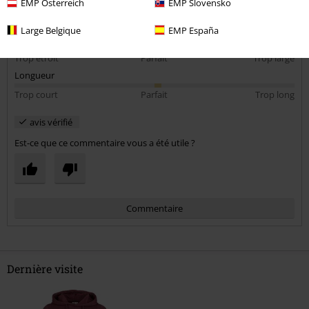
EMP Österreich
EMP Slovensko
5
Coupe
Large Belgique
EMP España
4
Largeur
Trop étroit
Parfait
Trop large
Longueur
Trop court
Parfait
Trop long
avis vérifié
Est-ce que ce commentaire vous a été utile ?
Commentaire
Dernière visite