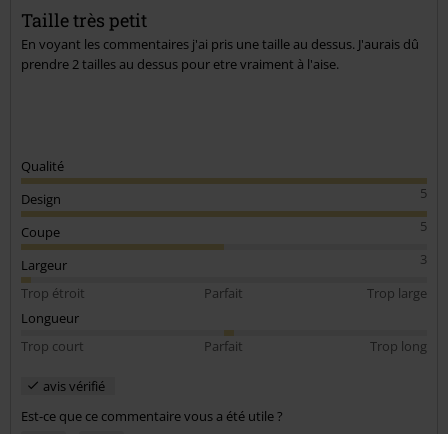
Taille très petit
En voyant les commentaires j'ai pris une taille au dessus. J'aurais dû
prendre 2 tailles au dessus pour etre vraiment à l'aise.
Qualité
5
Design
5
Coupe
3
Largeur
Trop étroit
Parfait
Trop large
Longueur
Trop court
Parfait
Trop long
avis vérifié
Est-ce que ce commentaire vous a été utile ?