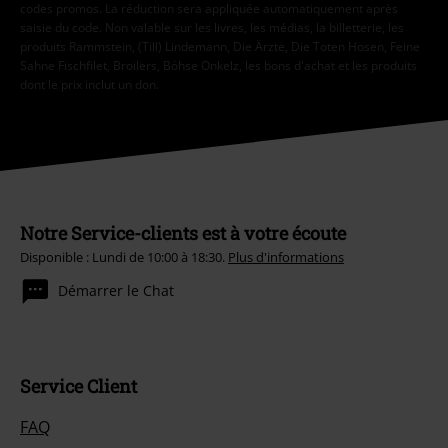
codes promos. La réduction sera appliquée automatiquement après
saisie du code. Non valable sur les livres, les médias, la billetterie, les
produits Rammstein, (Till) Lindemann, Die Ärzte, Die Toten Hosen, Feine
Sahne Fischfilet, Broilers, Böhse Onkelz, les bons d'achat et les produits
dont le prix inclut un don.
Notre Service-clients est à votre écoute
Disponible : Lundi de 10:00 à 18:30.
Plus d'informations
Démarrer le Chat
Service Client
FAQ