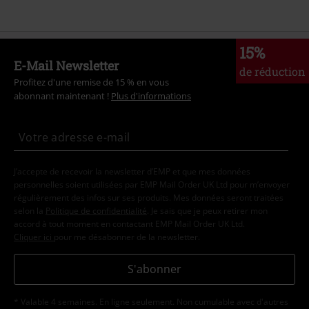
15%
E-Mail Newsletter
de réduction
Profitez d'une remise de 15 % en vous
abonnant maintenant !
Plus d'informations
J’accepte de recevoir la newsletter d’EMP et que mes données
personnelles soient utilisées par EMP Mail Order UK Ltd pour m’envoyer
régulièrement des infos sur ses produits. Mes données seront traitées
selon la
Politique de confidentialité
. Je sais que je peux retirer mon
accord à tout moment en contactant EMP Mail Order UK Ltd.
Cliquer ici
pour me désabonner de la newsletter.
S'abonner
* Valable 4 semaines. En ligne seulement. Non cumulable avec d'autres