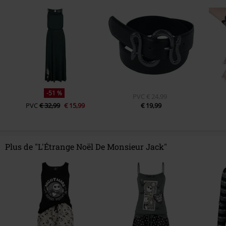
-51 %
PVC
€ 24,99
PVC
€ 32,99
€ 15,99
€ 19,99
Plus de "L'Étrange Noël De Monsieur Jack"