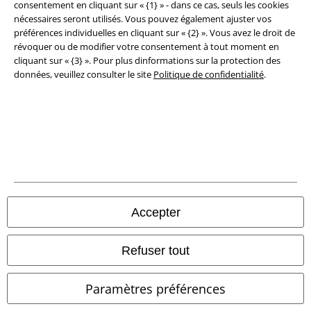
consentement en cliquant sur « {1} » - dans ce cas, seuls les cookies
nécessaires seront utilisés. Vous pouvez également ajuster vos
Élimination des déchets et protection de l'environnement
préférences individuelles en cliquant sur « {2} ». Vous avez le droit de
révoquer ou de modifier votre consentement à tout moment en
Déclaration de Conformité
cliquant sur « {3} ». Pour plus dinformations sur la protection des
données, veuillez consulter le site
Politique de confidentialité
.
Informations sur l'accessibilité
Paramètres des Cookies
Période de rétractation
Tous nos prix sont T.T.C. Cependant, ils ne comprennent pas
les frais
denvoi.
Accepter
© 1986-2026 Large Popmerchandising BV
Refuser tout
Paramètres préférences
Boutiques en ligne EMP