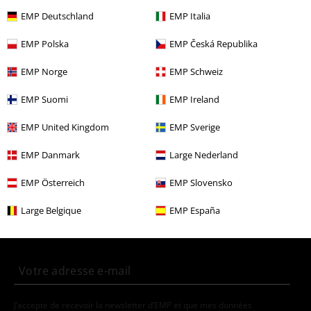
Films & TV
Vêtements
Chaussettes & Collants
Chaussettes
EMP Deutschland
EMP Italia
Vêtements
Chaussettes & Collants
Chaussettes
EMP Polska
EMP Česká Republika
Films & TV
Films & TV
TV-Séries
Vêtements
EMP Norge
EMP Schweiz
Vêtements & accessoires
Une Pièce
Sous-vêtements
EMP Suomi
EMP Ireland
Gaming
Vêtements
Chaussettes & Collants
EMP United Kingdom
EMP Sverige
EMP Danmark
Large Nederland
15%
EMP Österreich
EMP Slovensko
E-Mail Newsletter
de réduction
Large Belgique
EMP España
Profitez d'une remise de 15 % en vous
abonnant maintenant !
Plus d'informations
J’accepte de recevoir la newsletter d’EMP et que mes données