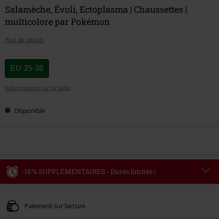
Salamèche, Évoli, Ectoplasma | Chaussettes |
multicolore par Pokémon
Plus de détails
Choisissez
EU 35-38
votre
Informations sur la taille
taille
Disponible
-15 % SUPPLÉMENTAIRES - Durée limitée !
Code
WEEKEND
Copier le code
Valable jusqu'au 09/08/2026
Paiement sur facture