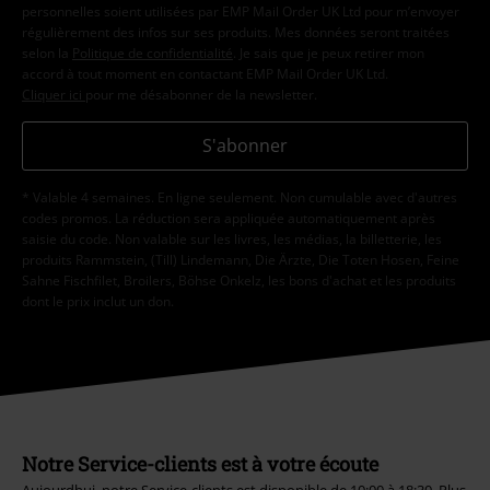
personnelles soient utilisées par EMP Mail Order UK Ltd pour m’envoyer
régulièrement des infos sur ses produits. Mes données seront traitées
selon la
Politique de confidentialité
. Je sais que je peux retirer mon
accord à tout moment en contactant EMP Mail Order UK Ltd.
Cliquer ici
pour me désabonner de la newsletter.
S'abonner
* Valable 4 semaines. En ligne seulement. Non cumulable avec d'autres
codes promos. La réduction sera appliquée automatiquement après
saisie du code. Non valable sur les livres, les médias, la billetterie, les
produits Rammstein, (Till) Lindemann, Die Ärzte, Die Toten Hosen, Feine
Sahne Fischfilet, Broilers, Böhse Onkelz, les bons d'achat et les produits
dont le prix inclut un don.
Notre Service-clients est à votre écoute