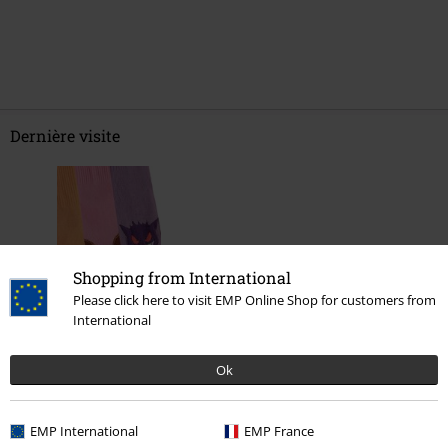
Dernière visite
Shopping from International
Please click here to visit EMP Online Shop for customers from
International
€ 19,99
Ok
EMP International
EMP France
Plus de catégories. Plus d'options.