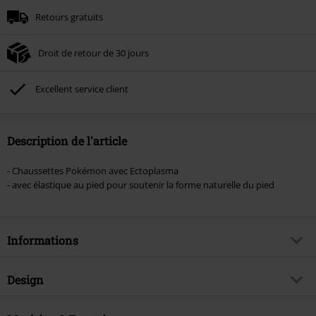
Minimum de commande : € 49,99.
Retours gratuits
Une fois le code saisi, la réduction sera automatiquement déduite à la fin de
la commande.
Droit de retour de 30 jours
Non cumulable avec dautres promotions. Non valable sur : les livres, les
supports multimédias, les billets, Rammstein, (Till) Lindemann, Böhse Onkelz,
Broilers, Die Ärzte, Die Toten Hosen, Metality, les bons d'achat et les articles
Excellent service client
incluant un don.
Description de l'article
- Chaussettes Pokémon avec Ectoplasma
- avec élastique au pied pour soutenir la forme naturelle du pied
Informations
Article n°.
578620
Design
Titre
Salamèche, Évoli, Ectoplasma
Catégorie de produit
Chaussettes