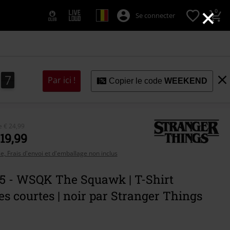
×
0
Se connecter
6
5
6
7
5
Par ici !
Copier le code
WEEKEND
de
€ 24,99
 19,99
se, Frais d'envoi et d'emballage non inclus
 5 - WSQK The Squawk | T-Shirt
 courtes | noir par Stranger Things