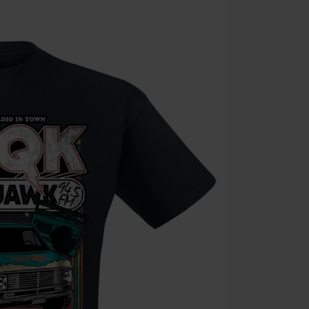
Non cumulable 
multimédias, l
Toten Hosen, M