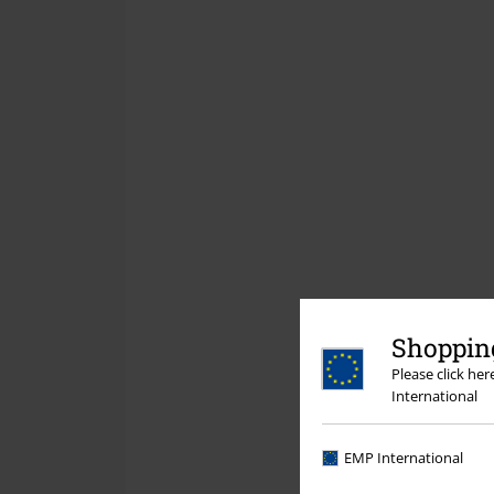
Shopping
Please click he
International
EMP International