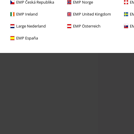
EMP Česká Republika
EMP Norge
EM
EMP Ireland
EMP United Kingdom
EM
Large Nederland
EMP Österreich
EM
EMP España