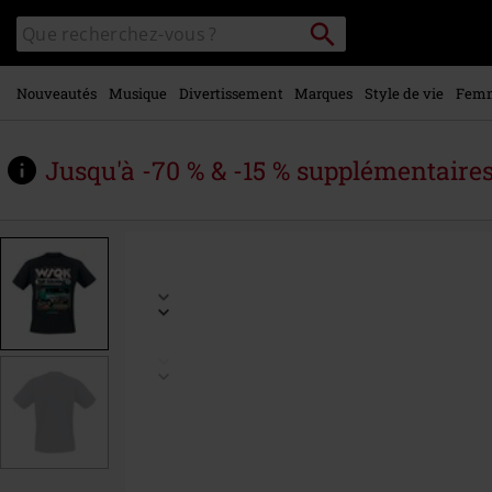
Voir le
Rechercher
Rechercher
contenu
sur
principal
le
catalogue
Nouveautés
Musique
Divertissement
Marques
Style de vie
Fem
Jusqu'à -70 % & -15 % supplémentaire
https://www.large.be/fr/p/saison-
5-
-
-
wsqk-
the-
squawk/599992.html