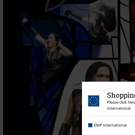
Shopping
Please click he
International
EMP International