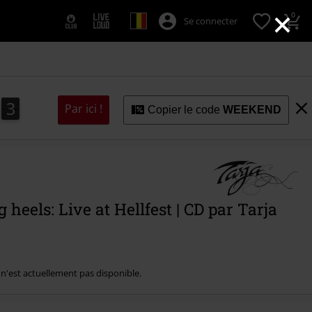
×
0
Se connecter
2
1
3
Par ici !
Copier le code
WEEKEND
1
2
 heels: Live at Hellfest | CD par Tarja
e n'est actuellement pas disponible.