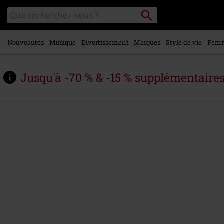
Voir le
Rechercher
Rechercher
contenu
sur
principal
le
catalogue
Nouveautés
Musique
Divertissement
Marques
Style de vie
Fem
Jusqu'à -70 % & -15 % supplémentaire
https://www.large.be/fr/p/rocking-
heels%3A-
live-
at-
hellfest/578001St.html