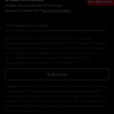
de réduction
Profitez d'une remise de 15 % en vous
abonnant maintenant !
Plus d'informations
J’accepte de recevoir la newsletter d’EMP et que mes données
personnelles soient utilisées par EMP Mail Order UK Ltd pour m’envoyer
régulièrement des infos sur ses produits. Mes données seront traitées
selon la
Politique de confidentialité
. Je sais que je peux retirer mon
accord à tout moment en contactant EMP Mail Order UK Ltd.
Cliquer ici
pour me désabonner de la newsletter.
S'abonner
* Valable 4 semaines. En ligne seulement. Non cumulable avec d'autres
codes promos. La réduction sera appliquée automatiquement après
saisie du code. Non valable sur les livres, les médias, la billetterie, les
produits Rammstein, (Till) Lindemann, Die Ärzte, Die Toten Hosen, Feine
Sahne Fischfilet, Broilers, Böhse Onkelz, les bons d'achat et les produits
dont le prix inclut un don.