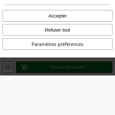
Légal
Accepter
Conditions générales
Éditeur
Refuser tout
Clauses de confidentialité
Paramètres préférences
Élimination des déchets et protection de l'environnement
Déclaration de Conformité
Ajouter au panier
Informations sur l'accessibilité
Paramètres des Cookies
Période de rétractation
Tous nos prix sont T.T.C. Cependant, ils ne comprennent pas
les frais
denvoi.