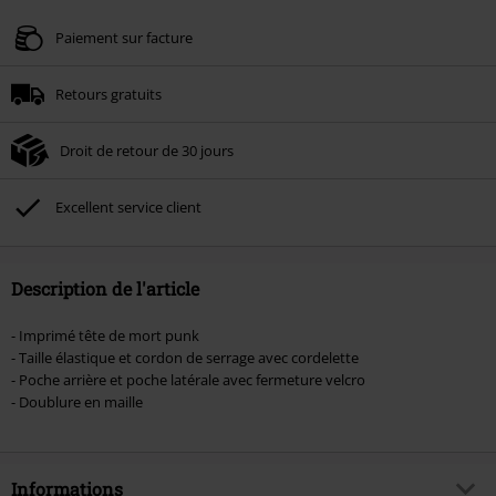
Valable uniquement le 06/08/2026 du 16:00 au 23:59.
Paiement sur facture
Minimum de commande : € 49,99.
Retours gratuits
Une fois le code saisi, la réduction sera automatiquement déduite à la fin de
la commande.
Droit de retour de 30 jours
Non cumulable avec dautres promotions. Non valable sur : les livres, les
supports multimédias, les billets, Rammstein, (Till) Lindemann, Böhse Onkelz,
Broilers, Die Ärzte, Die Toten Hosen, Metality, les bons d'achat et les articles
Excellent service client
incluant un don.
Description de l'article
- Imprimé tête de mort punk
- Taille élastique et cordon de serrage avec cordelette
- Poche arrière et poche latérale avec fermeture velcro
- Doublure en maille
Informations