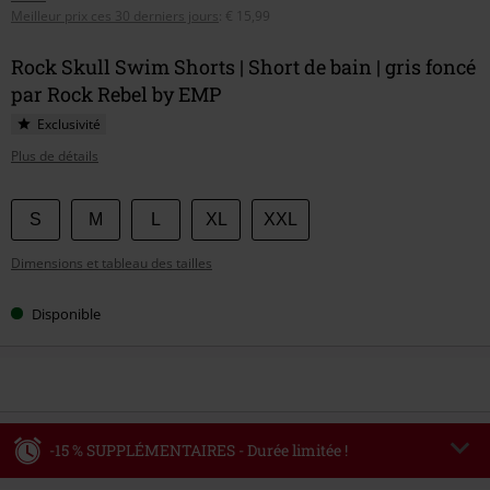
Meilleur prix ces 30 derniers jours
:
€ 15,99
Rock Skull Swim Shorts | Short de bain | gris foncé
par Rock Rebel by EMP
Exclusivité
Plus de détails
Choisissez
S
M
L
XL
XXL
votre
Dimensions et tableau des tailles
taille
Disponible
-15 % SUPPLÉMENTAIRES - Durée limitée !
Code
AFTERWORK
Copier le code