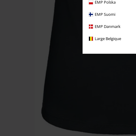
EMP Polska
EMP Suomi
EMP Danmark
Large Belgique