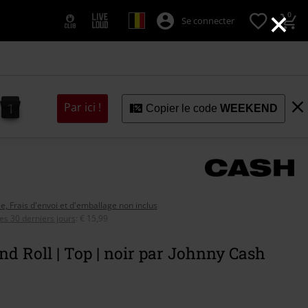
×
0
Se connecter
0
9
9
1
0
Par ici !
Copier le code
WEEKEND
se, Frais d'envoi et d'emballage non inclus
ces 30 derniers jours
:
€ 15,99
d Roll | Top | noir par Johnny Cash