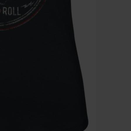
multimédias, l
Toten Hosen, M