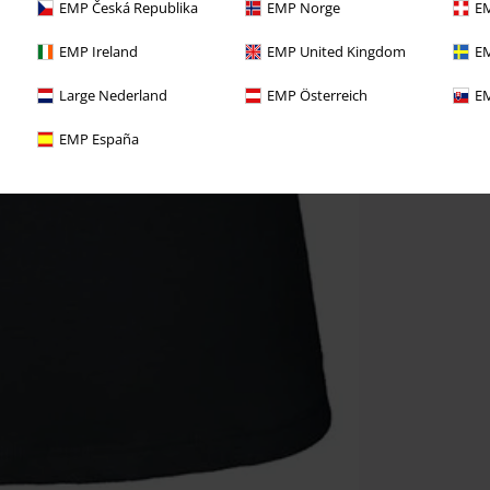
EMP Česká Republika
EMP Norge
EM
EMP Ireland
EMP United Kingdom
EM
Large Nederland
EMP Österreich
EM
EMP España