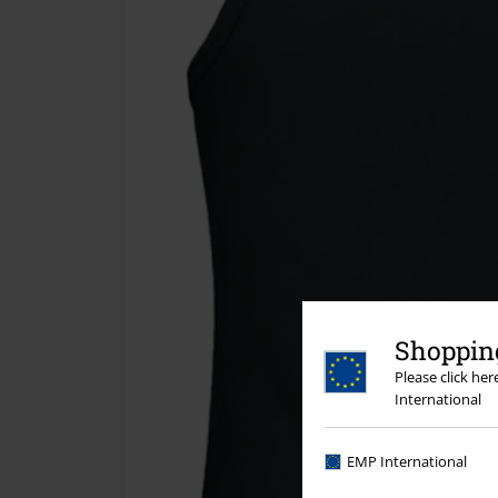
Shopping
Please click he
International
EMP International