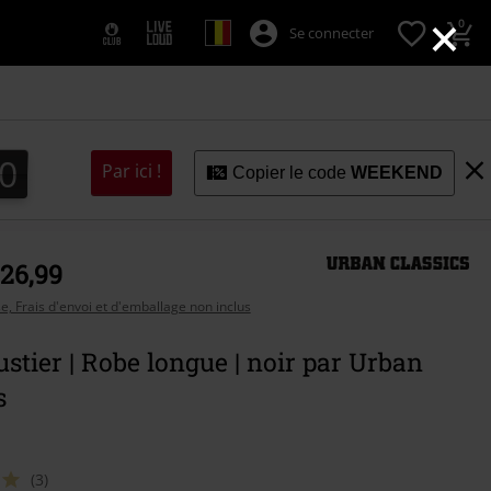
×
0
Se connecter
9
8
0
8
Par ici !
9
Copier le code
WEEKEND
 26,99
se, Frais d'envoi et d'emballage non inclus
stier | Robe longue | noir par Urban
s
(3)