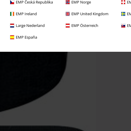
EMP Česká Republika
EMP Norge
EM
EMP Ireland
EMP United Kingdom
EM
Large Nederland
EMP Österreich
EM
EMP España