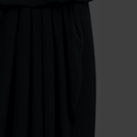
Minimum de c
Une fois le co
Non cumulable 
multimédias, l
Toten Hosen, M