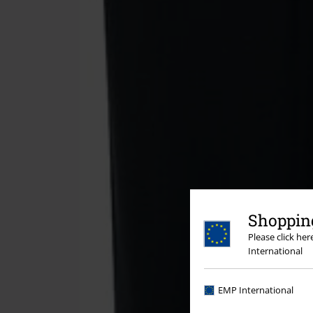
Shopping
Please click he
International
EMP International