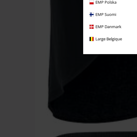
EMP Polska
EMP Suomi
EMP Danmark
Large Belgique