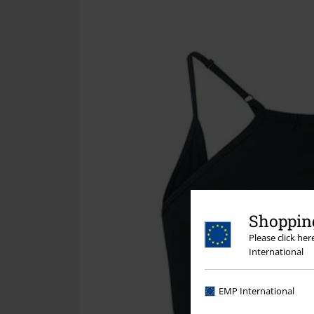
Shopping
Please click he
International
EMP International