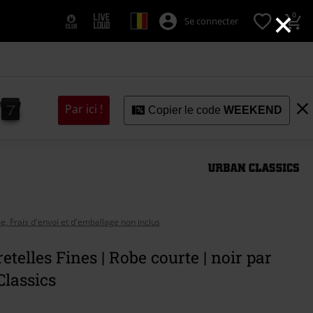
×
0
Se connecter
6
5
7
Par ici !
5
6
Copier le code
WEEKEND
se, Frais d'envoi et d'emballage non inclus
etelles Fines | Robe courte | noir par
lassics