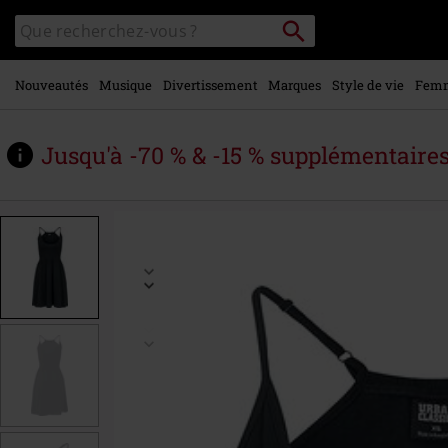
Voir le
Rechercher
Rechercher
contenu
sur
principal
le
catalogue
Nouveautés
Musique
Divertissement
Marques
Style de vie
Fem
Jusqu'à -70 % & -15 % supplémentaire
https://www.large.be/fr/p/robe-
bretelles-
fines/390473.html