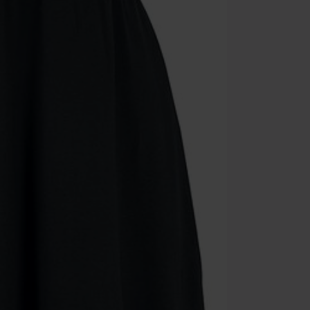
Minimum de c
Une fois le co
Non cumulable 
multimédias, l
Toten Hosen, M