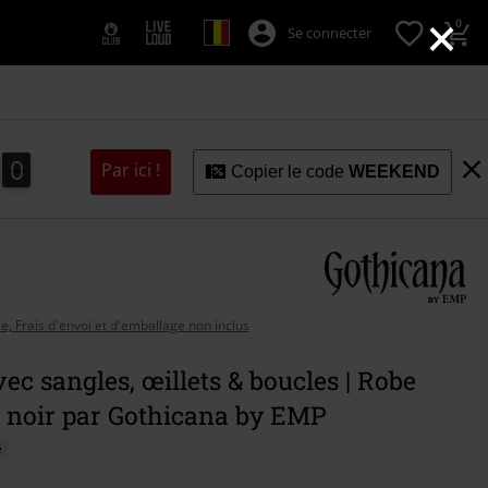
×
0
Se connecter
9
8
8
0
9
Par ici !
Copier le code
WEEKEND
se, Frais d'envoi et d'emballage non inclus
ec sangles, œillets & boucles | Robe
| noir par Gothicana by EMP
é