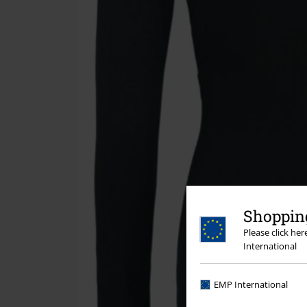
Shopping
Please click he
International
EMP International