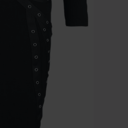
Une fois le co
Non cumulable 
multimédias, l
Toten Hosen, M