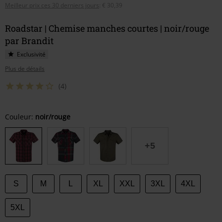
Meilleur prix ces 30 derniers jours
:
€ 30,39
Roadstar | Chemise manches courtes | noir/rouge
par Brandit
Exclusivité
Plus de détails
(4)
Choisissez
Couleur:
noir/rouge
votre
taille
+5
S
M
L
XL
XXL
3XL
4XL
5XL