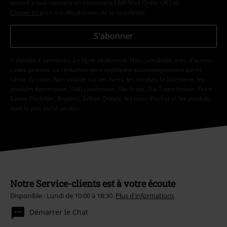
accord à tout moment en contactant EMP Mail Order UK Ltd.
Cliquer ici
pour me désabonner de la newsletter.
S'abonner
* Valable 4 semaines. En ligne seulement. Non cumulable avec d'autres
codes promos. La réduction sera appliquée automatiquement après
saisie du code. Non valable sur les livres, les médias, la billetterie, les
produits Rammstein, (Till) Lindemann, Die Ärzte, Die Toten Hosen, Feine
Sahne Fischfilet, Broilers, Böhse Onkelz, les bons d'achat et les produits
dont le prix inclut un don.
Notre Service-clients est à votre écoute
Disponible : Lundi de 10:00 à 18:30.
Plus d'informations
Démarrer le Chat