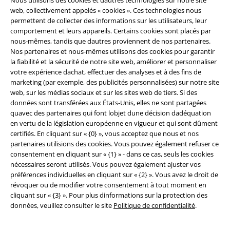
web, collectivement appelés « cookies ». Ces technologies nous
permettent de collecter des informations sur les utilisateurs, leur
comportement et leurs appareils. Certains cookies sont placés par
nous-mêmes, tandis que dautres proviennent de nos partenaires.
Nos partenaires et nous-mêmes utilisons des cookies pour garantir
la fiabilité et la sécurité de notre site web, améliorer et personnaliser
votre expérience dachat, effectuer des analyses et à des fins de
marketing (par exemple, des publicités personnalisées) sur notre site
web, sur les médias sociaux et sur les sites web de tiers. Si des
données sont transférées aux États-Unis, elles ne sont partagées
quavec des partenaires qui font lobjet dune décision dadéquation
Légal
en vertu de la législation européenne en vigueur et qui sont dûment
certifiés. En cliquant sur « {0} », vous acceptez que nous et nos
Conditions générales
partenaires utilisions des cookies. Vous pouvez également refuser ce
consentement en cliquant sur « {1} » - dans ce cas, seuls les cookies
Éditeur
nécessaires seront utilisés. Vous pouvez également ajuster vos
préférences individuelles en cliquant sur « {2} ». Vous avez le droit de
Clauses de confidentialité
révoquer ou de modifier votre consentement à tout moment en
cliquant sur « {3} ». Pour plus dinformations sur la protection des
données, veuillez consulter le site
Politique de confidentialité
.
Élimination des déchets et protection de l'environnement
Déclaration de Conformité