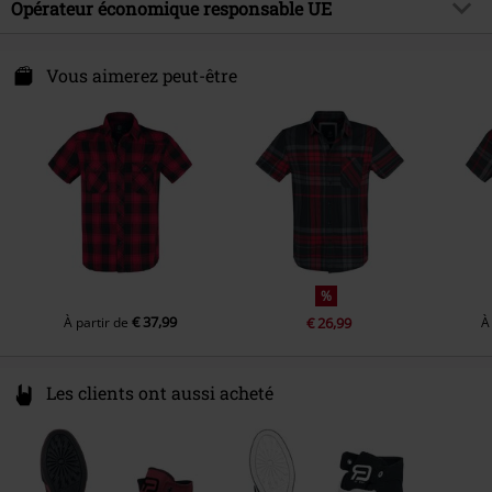
Matière extérieure
100% Coton
Opérateur économique responsable UE
Collection
Homme
Instruction d'entretien
Lavage en machine
Brandit Textil GmbH
Spichernstraße 6A
Vous aimerez peut-être
50672 Köln
Germany
info@brandit-wear.com
%
€ 37,99
À partir de
€ 26,99
À
Les clients ont aussi acheté