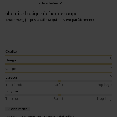
Taille achetée: M
chemise basique de bonne coupe
180cm/80kg j'ai pris la taille M qui convient parfaitement !
Qualité
5
Design
5
Coupe
5
Largeur
Trop étroit
Parfait
Trop large
Longueur
Trop court
Parfait
Trop long
avis vérifié
Est-ce que ce commentaire vous a été utile ?