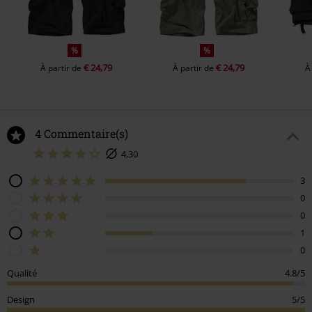
%
%
€ 24,79
€ 24,79
À partir de
À partir de
À
4 Commentaire(s)
4,30
3
0
0
1
0
Qualité
4.8/5
Design
5/5