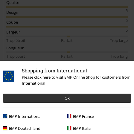
Qualité
5
Design
5
Coupe
5
Largeur
Trop étroit
Parfait
Trop large
Longueur
Trop court
Parfait
Trop long
avis vérifié
Shopping from International
Please click here to visit EMP Online Shop for customers from
Est-ce que ce commentaire vous a été utile ?
International
Ok
Commentaire
EMP International
EMP France
EMP Deutschland
EMP Italia
François B.