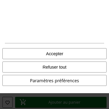
Informations sur l'accessibilité
Paramètres des Cookies
Période de rétractation
Tous nos prix sont T.T.C. Cependant, ils ne comprennent pas
les frais
denvoi.
Accepter
© 1986-2026 Large Popmerchandising BV
Refuser tout
Paramètres préférences
Boutiques en ligne EMP
EMP International
EMP France
Ajouter au panier
EMP Deutschland