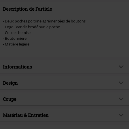
Description de l'article
- Deux poches poitrine agrémentées de boutons
- Logo Brandit brodé sur la poche
- Col de chemise
- Boutonnière
- Matière légère
Informations
Article n°.
371784
Design
Titre
Roadstar
Catégorie de produit
Chemise manches courtes
Brand
Coupe
Brandit
Motif
Rayures
Exclusivité EMP
Oui
Coupe de l'article
Regular / Coupe standard
Longueur des manches
Matériau & Entretien
Manches courtes
Thématiques
Basics
Longueur du vêtement
Standard
Couleur
noir/rouge
Date de sortie
13/03/2024