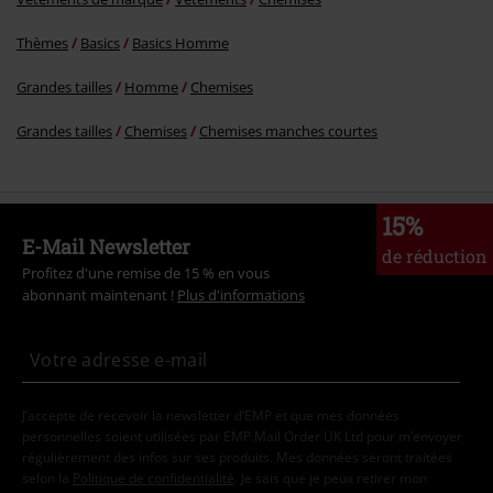
Thèmes
Basics
Basics Homme
Grandes tailles
Homme
Chemises
Grandes tailles
Chemises
Chemises manches courtes
15%
E-Mail Newsletter
de réduction
Profitez d'une remise de 15 % en vous
abonnant maintenant !
Plus d'informations
J’accepte de recevoir la newsletter d’EMP et que mes données
personnelles soient utilisées par EMP Mail Order UK Ltd pour m’envoyer
régulièrement des infos sur ses produits. Mes données seront traitées
selon la
Politique de confidentialité
. Je sais que je peux retirer mon