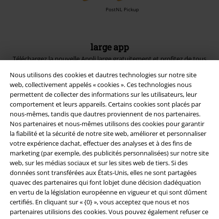
PostNL Pickup
large app
Téléchargez la nouvelle Appli large gratuitement et profitez de tous
ses avantages et de toutes ses fonctionnalités.
Nous utilisons des cookies et dautres technologies sur notre site
web, collectivement appelés « cookies ». Ces technologies nous
permettent de collecter des informations sur les utilisateurs, leur
comportement et leurs appareils. Certains cookies sont placés par
nous-mêmes, tandis que dautres proviennent de nos partenaires.
Nos partenaires et nous-mêmes utilisons des cookies pour garantir
A Warner Music Group Company
la fiabilité et la sécurité de notre site web, améliorer et personnaliser
votre expérience dachat, effectuer des analyses et à des fins de
marketing (par exemple, des publicités personnalisées) sur notre site
web, sur les médias sociaux et sur les sites web de tiers. Si des
données sont transférées aux États-Unis, elles ne sont partagées
quavec des partenaires qui font lobjet dune décision dadéquation
en vertu de la législation européenne en vigueur et qui sont dûment
Sécurité
certifiés. En cliquant sur « {0} », vous acceptez que nous et nos
partenaires utilisions des cookies. Vous pouvez également refuser ce