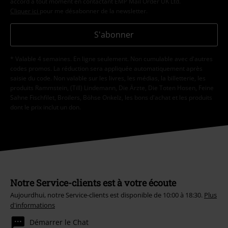
accord à tout moment en contactant EMP Mail Order UK Ltd.
Cliquer ici
pour me désabonner de la newsletter.
S'abonner
* Valable 4 semaines. En ligne seulement. Non cumulable avec d'autres
codes promos. La réduction sera appliquée automatiquement après
saisie du code. Non valable sur les livres, les médias, la billetterie, les
produits Rammstein, (Till) Lindemann, Die Ärzte, Die Toten Hosen, Feine
Sahne Fischfilet, Broilers, Böhse Onkelz, les bons d'achat et les produits
dont le prix inclut un don.
Notre Service-clients est à votre écoute
Aujourdhui, notre Service-clients est disponible de 10:00 à 18:30.
Plus
d'informations
Démarrer le Chat