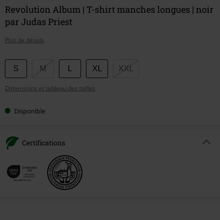
Revolution Album | T-shirt manches longues | noir
par Judas Priest
Plus de détails
Choisissez
S
M
L
XL
XXL
votre
Dimensions et tableau des tailles
taille
Disponible
Certifications