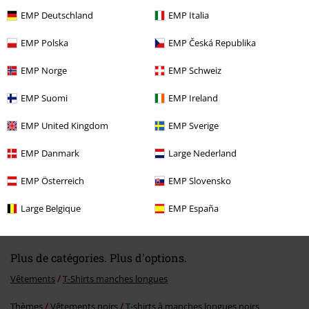
EMP Deutschland
EMP Italia
EMP Polska
EMP Česká Republika
Dernière visite
EMP Norge
EMP Schweiz
EMP Suomi
EMP Ireland
EMP United Kingdom
EMP Sverige
EMP Danmark
Large Nederland
EMP Österreich
EMP Slovensko
€ 37,99
Large Belgique
EMP España
Plus de catégories. Plus d'options.
Vêtements
T-Shirts manches longues
Thèmes
Vêtements noirs
T-shirts à manches longues noirs