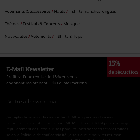
Vêtements & accessoires
Hauts
T-shirts manches longues
Thèmes
Festivals & Concerts
Musique
Nouveautés
Vêtements
T Shirts & Tops
15%
E-Mail Newsletter
de réduction
Profitez d'une remise de 15 % en vous
abonnant maintenant !
Plus d'informations
J’accepte de recevoir la newsletter d’EMP et que mes données
personnelles soient utilisées par EMP Mail Order UK Ltd pour m’envoyer
régulièrement des infos sur ses produits. Mes données seront traitées
selon la
Politique de confidentialité
. Je sais que je peux retirer mon