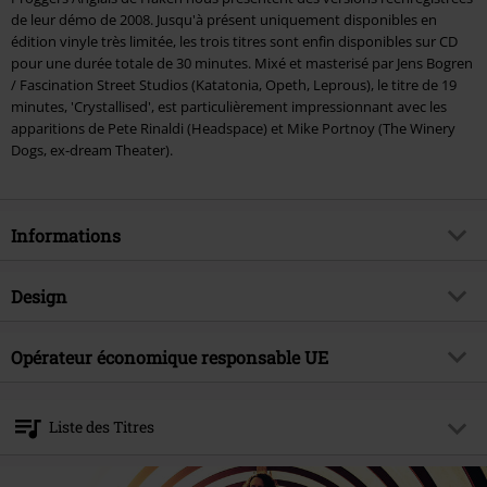
de leur démo de 2008. Jusqu'à présent uniquement disponibles en
édition vinyle très limitée, les trois titres sont enfin disponibles sur CD
pour une durée totale de 30 minutes. Mixé et masterisé par Jens Bogren
/ Fascination Street Studios (Katatonia, Opeth, Leprous), le titre de 19
minutes, 'Crystallised', est particulièrement impressionnant avec les
apparitions de Pete Rinaldi (Headspace) et Mike Portnoy (The Winery
Dogs, ex-dream Theater).
Informations
Article n°.
320041
Design
Titre
Restoration
Catégorie de produit
CD
Genre (musique)
Opérateur économique responsable UE
Progressive Metal
Média - Format
MNCD
Edition
Réédition
Sony Music Entertainment Germany GmbH
Balanstraße 73 // Haus 31
Thématiques
Groupes
Liste des Titres
81541 München
Artiste
Haken
Germany
CD 1
kontakt@sonymusic.com