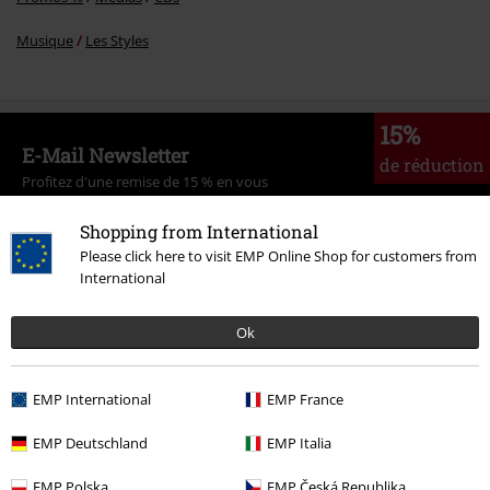
Musique
Les Styles
15%
E-Mail Newsletter
de réduction
Profitez d'une remise de 15 % en vous
abonnant maintenant !
Plus d'informations
Shopping from International
Please click here to visit EMP Online Shop for customers from
International
J’accepte de recevoir la newsletter d’EMP et que mes données
Ok
personnelles soient utilisées par EMP Mail Order UK Ltd pour m’envoyer
régulièrement des infos sur ses produits. Mes données seront traitées
selon la
Politique de confidentialité
. Je sais que je peux retirer mon
EMP International
EMP France
accord à tout moment en contactant EMP Mail Order UK Ltd.
Cliquer ici
pour me désabonner de la newsletter.
EMP Deutschland
EMP Italia
S'abonner
EMP Polska
EMP Česká Republika