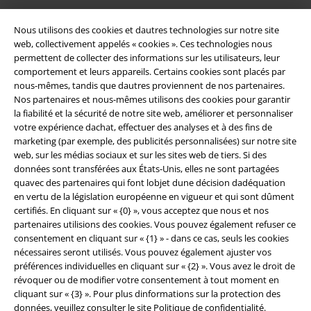
Nous utilisons des cookies et dautres technologies sur notre site
web, collectivement appelés « cookies ». Ces technologies nous
permettent de collecter des informations sur les utilisateurs, leur
comportement et leurs appareils. Certains cookies sont placés par
nous-mêmes, tandis que dautres proviennent de nos partenaires.
Nos partenaires et nous-mêmes utilisons des cookies pour garantir
la fiabilité et la sécurité de notre site web, améliorer et personnaliser
Légal
votre expérience dachat, effectuer des analyses et à des fins de
marketing (par exemple, des publicités personnalisées) sur notre site
Conditions générales
web, sur les médias sociaux et sur les sites web de tiers. Si des
données sont transférées aux États-Unis, elles ne sont partagées
Éditeur
quavec des partenaires qui font lobjet dune décision dadéquation
en vertu de la législation européenne en vigueur et qui sont dûment
Clauses de confidentialité
certifiés. En cliquant sur « {0} », vous acceptez que nous et nos
partenaires utilisions des cookies. Vous pouvez également refuser ce
Élimination des déchets et protection de l'environnement
consentement en cliquant sur « {1} » - dans ce cas, seuls les cookies
nécessaires seront utilisés. Vous pouvez également ajuster vos
préférences individuelles en cliquant sur « {2} ». Vous avez le droit de
Déclaration de Conformité
révoquer ou de modifier votre consentement à tout moment en
cliquant sur « {3} ». Pour plus dinformations sur la protection des
Informations sur l'accessibilité
données, veuillez consulter le site
Politique de confidentialité
.