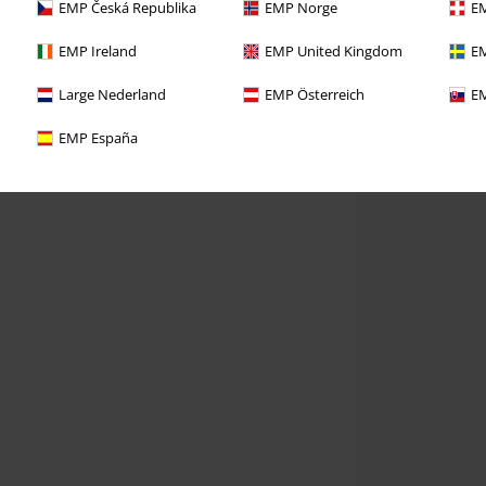
EMP Česká Republika
EMP Norge
EM
EMP Ireland
EMP United Kingdom
EM
Large Nederland
EMP Österreich
EM
EMP España