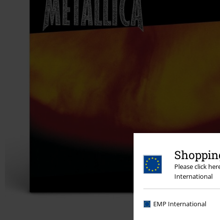
Shopping
Please click he
International
EMP International