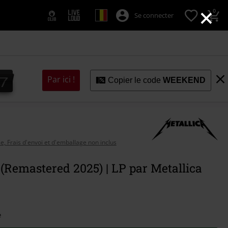
×
0
Se connecter
6
5
7
5
6
Par ici !
Copier le code
WEEKEND
se, Frais d'envoi et d'emballage non inclus
(Remastered 2025) | LP par Metallica
e