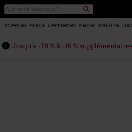
Voir le
Rechercher
Rechercher
contenu
sur
principal
le
catalogue
Nouveautés
Musique
Divertissement
Marques
Style de vie
Fem
Jusqu'à -70 % & -15 % supplémentaire
https://www.large.be/fr/p/reload-
%28remastered-
2025%29/604512St.html