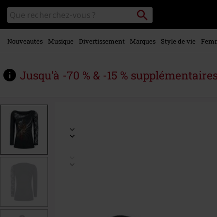
Voir le
Rechercher
Rechercher
contenu
sur
principal
le
catalogue
Nouveautés
Musique
Divertissement
Marques
Style de vie
Fem
Jusqu'à -70 % & -15 % supplémentaire
https://www.large.be/fr/p/razor-
back/580877.html