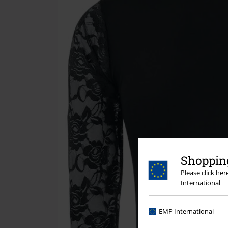
Shopping
Please click he
International
EMP International