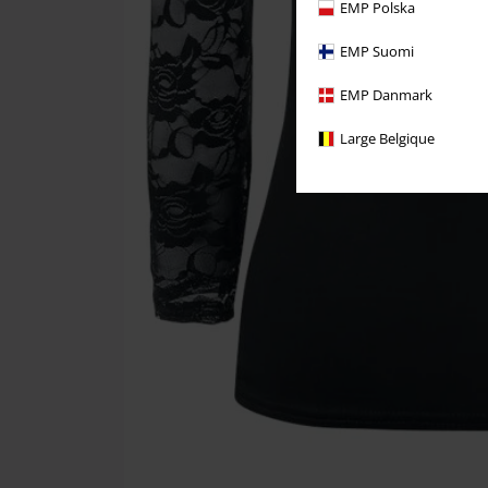
EMP Polska
EMP Suomi
EMP Danmark
Large Belgique