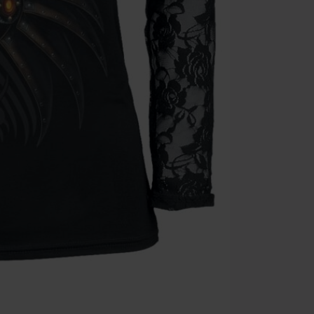
Une fois le co
Non cumulable 
multimédias, l
Toten Hosen, M