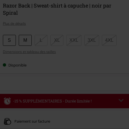
Razor Back | Sweat-shirt à capuche | noir par
Spiral
Plus de détails
Choisissez
S
M
L
XL
XXL
3XL
4XL
votre
Dimensions et tableau des tailles
taille
Disponible
-15 % SUPPLÉMENTAIRES - Durée limitée !
Code
WEEKEND
Copier le code
Valable jusqu'au 09/08/2026
Paiement sur facture