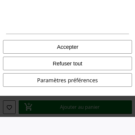
Conditions générales
Éditeur
Clauses de confidentialité
Accepter
Élimination des déchets et protection de l'environnement
Refuser tout
Déclaration de Conformité
Informations sur l'accessibilité
Paramètres préférences
Paramètres des Cookies
Période de rétractation
Ajouter au panier
Tous nos prix sont T.T.C. Cependant, ils ne comprennent pas
les frais
denvoi.
© 1986-2026 Large Popmerchandising BV