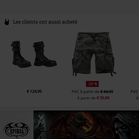
Les clients ont aussi acheté
-20 %
€ 124,99
PVC
À partir de
€ 44,99
PVC
€ 35,99
À partir de
À