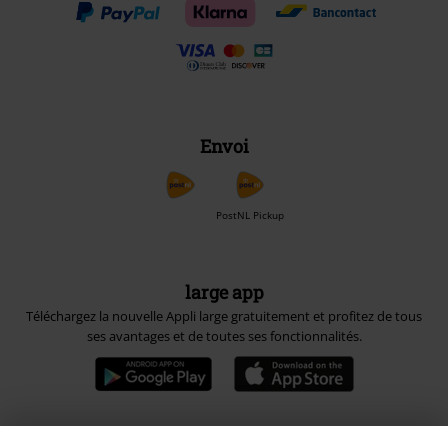
Envoi
PostNL Pickup
large app
Téléchargez la nouvelle Appli large gratuitement et profitez de tous
ses avantages et de toutes ses fonctionnalités.