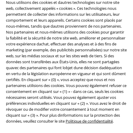
Nous utilisons des cookies et dautres technologies sur notre site
A Warner Music Group Company
web, collectivement appelés « cookies ». Ces technologies nous
permettent de collecter des informations sur les utilisateurs, leur
comportement et leurs appareils. Certains cookies sont placés par
nous-mêmes, tandis que dautres proviennent de nos partenaires.
Nos partenaires et nous-mêmes utilisons des cookies pour garantir
la fiabilité et la sécurité de notre site web, améliorer et personnaliser
votre expérience dachat, effectuer des analyses et à des fins de
Sécurité
marketing (par exemple, des publicités personnalisées) sur notre site
web, sur les médias sociaux et sur les sites web de tiers. Si des
données sont transférées aux États-Unis, elles ne sont partagées
quavec des partenaires qui font lobjet dune décision dadéquation
en vertu de la législation européenne en vigueur et qui sont dûment
certifiés. En cliquant sur « {0} », vous acceptez que nous et nos
partenaires utilisions des cookies. Vous pouvez également refuser ce
consentement en cliquant sur « {1} » - dans ce cas, seuls les cookies
nécessaires seront utilisés. Vous pouvez également ajuster vos
préférences individuelles en cliquant sur « {2} ». Vous avez le droit de
révoquer ou de modifier votre consentement à tout moment en
cliquant sur « {3} ». Pour plus dinformations sur la protection des
données, veuillez consulter le site
Politique de confidentialité
.
Légal