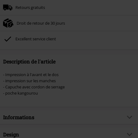
Minimum de commande : € 49,99.
Retours gratuits
Une fois le code saisi, la réduction sera automatiquement déduite à la fin de
la commande.
Droit de retour de 30 jours
Non cumulable avec dautres promotions. Non valable sur : les livres, les
supports multimédias, les billets, Rammstein, (Till) Lindemann, Böhse Onkelz,
Broilers, Die Ärzte, Die Toten Hosen, Metality, les bons d'achat et les articles
Excellent service client
incluant un don.
Description de l'article
- Impression à l'avant et le dos
- impression sur les manches
- Capuche avec cordon de serrage
- poche kangourou
Informations
Article n°.
580863
Design