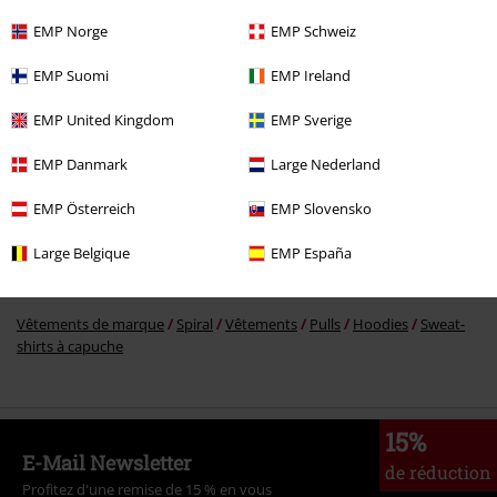
€ 45,99
EMP Norge
EMP Schweiz
EMP Suomi
EMP Ireland
Plus de catégories. Plus d'options.
EMP United Kingdom
EMP Sverige
Vêtements & accessoires
Hauts
Sweat-shirts à capuche
EMP Danmark
Large Nederland
Vêtements
Pulls
Hoodies
EMP Österreich
EMP Slovensko
Vêtements de marque
Vêtements
Pulls
Hoodies
Large Belgique
EMP España
Thèmes
Rockwear
Rockwear Homme
Vêtements de marque
Spiral
Vêtements
Pulls
Hoodies
Sweat-
shirts à capuche
15%
E-Mail Newsletter
de réduction
Profitez d'une remise de 15 % en vous