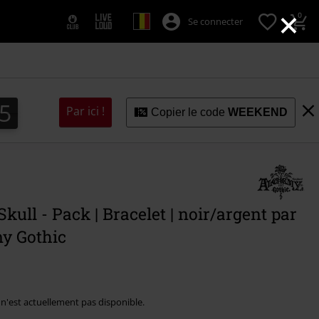
×
0
Se connecter
4
4
3
3
5
Par ici !
Copier le code
WEEKEND
kull - Pack | Bracelet | noir/argent par
y Gothic
e n'est actuellement pas disponible.