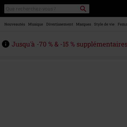
Voir le
Rechercher
Rechercher
contenu
sur
principal
le
catalogue
Nouveautés
Musique
Divertissement
Marques
Style de vie
Fem
Jusqu'à -70 % & -15 % supplémentaire
https://www.large.be/fr/p/raven-
skull-
-
-
pack/595245St.html