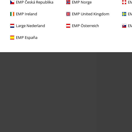
EMP Česká Republika
EMP Norge
EM
EMP Ireland
EMP United Kingdom
EM
Large Nederland
EMP Österreich
EM
EMP España